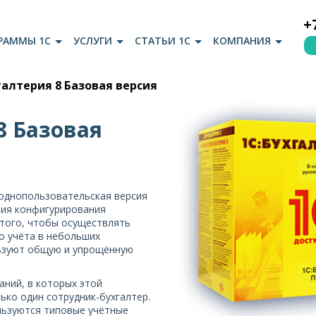
+
РАММЫ 1С
УСЛУГИ
СТАТЬИ 1С
КОМПАНИЯ
галтерия 8 Базовая версия
8 Базовая
днопользовательская версия
ния конфигурирования
 того, чтобы осуществлять
о учёта в небольших
льзуют общую и упрощённую
аний, в которых этой
ько один сотрудник-бухгалтер.
льзуются типовые учётные