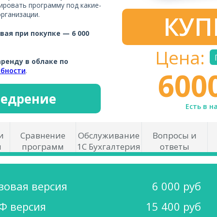
ировать программу под какие-
рганизации.
КУП
вая при покупке — 6 000
Цена:
аренду в облаке по
600
бности
.
недрение
Есть в н
и
Сравнение
Обслуживание
Вопросы и
ы
программ
1С Бухгалтерия
ответы
зовая версия
6 000 руб
Ф версия
15 400 руб