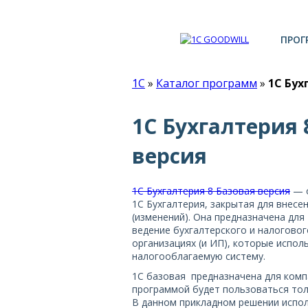
ПРОГ
1С
»
Каталог программ
»
1С Бух
1С Бухгалтерия 
версия
1С Бухгалтерия 8 Базовая версия
— о
1С Бухгалтерия, закрытая для внесе
(изменений). Она предназначена для
ведение бухгалтерского и налоговог
организациях (и ИП), которые испо
налогооблагаемую систему.
1C базовая предназначена для комп
программой будет пользоваться тол
В данном прикладном решении испо