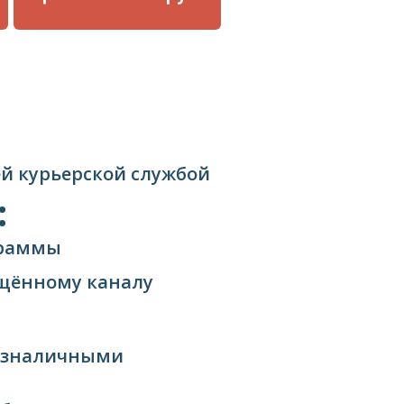
ней курьерской службой
:
граммы
ищённому каналу
езналичными