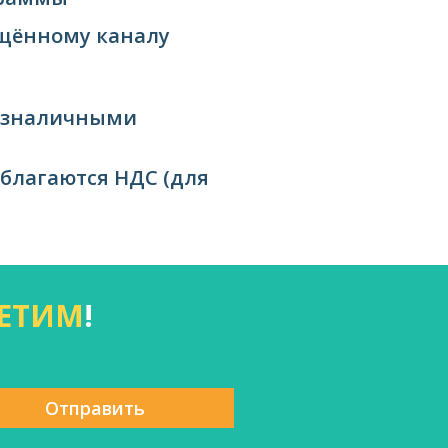
ищённому каналу
езналичными
облагаются НДС (для
ЕТИМ
!
Отправить