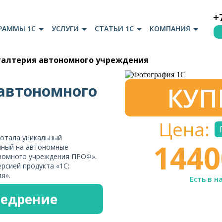
+
РАММЫ 1С
УСЛУГИ
СТАТЬИ 1С
КОМПАНИЯ
хгалтерия автономного учреждения
 автономного
КУП
Цена:
ботала уникальный
144
нный на автономные
ономного учреждения ПРОФ».
рсией продукта «1С:
я».
Есть в н
недрение