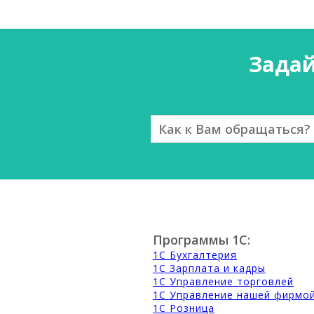
Зада
Программы 1С:
1С Бухгалтерия
1С Зарплата и кадры
1С Управление торговлей
1С Управление нашей фирмо
1С Розница