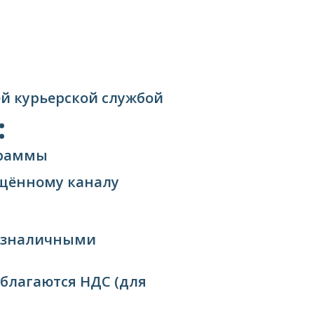
ней курьерской службой
:
граммы
ищённому каналу
езналичными
облагаются НДС (для