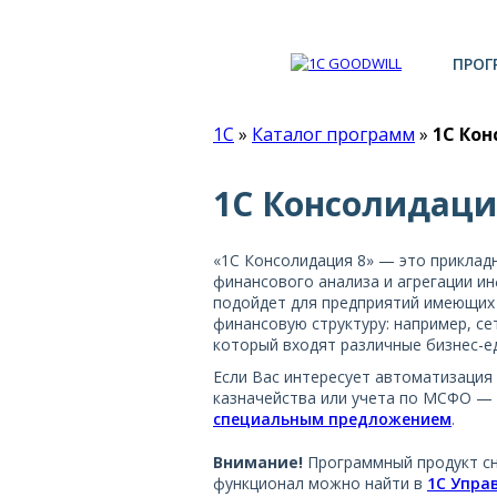
ПРОГ
1С
»
Каталог программ
»
1С Ко
1С Консолидаци
«1С Консолидация 8» — это приклад
финансового анализа и агрегации и
подойдет для предприятий имеющих
финансовую структуру: например, сет
который входят различные бизнес-е
Если Вас интересует автоматизация
казначейства или учета по МСФО —
специальным предложением
.
Внимание!
Программный продукт сн
функционал можно найти в
1С Упра