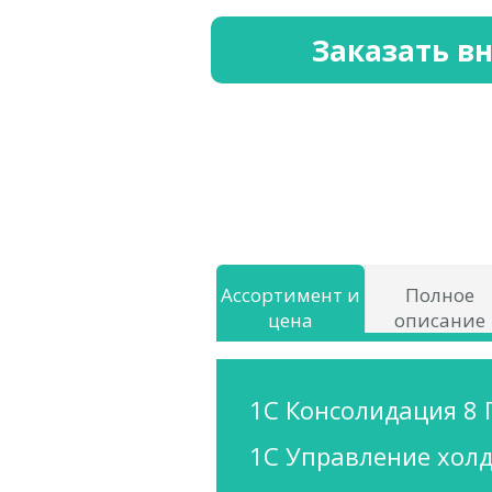
Заказать в
Ассортимент и
Полное
цена
описание
1С Консолидация 8
1С Управление хол