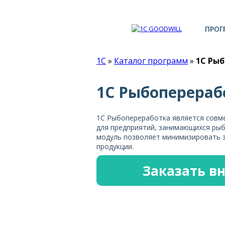
ПРОГ
1С
»
Каталог программ
»
1С Ры
1С Рыбоперераб
1С Рыбопереработка является совм
для предприятий, занимающихся ры
модуль позволяет минимизировать з
продукции.
Заказать в