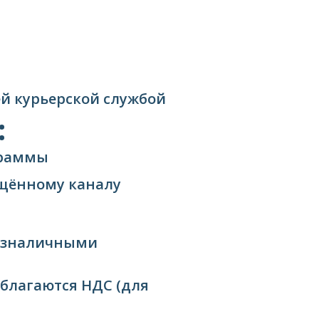
ней курьерской службой
:
граммы
ищённому каналу
езналичными
облагаются НДС (для