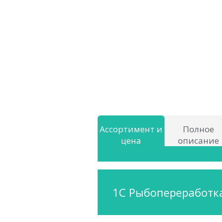
Ассортимент и
Полное
цена
описание
1С Рыбопереработк