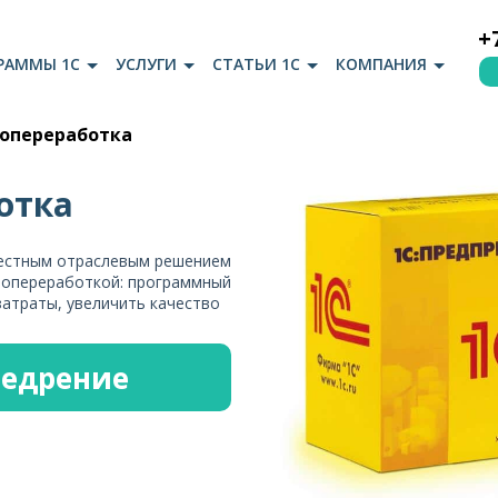
+
РАММЫ 1С
УСЛУГИ
СТАТЬИ 1С
КОМПАНИЯ
бопереработка
отка
естным отраслевым решением
бопереработкой: программный
атраты, увеличить качество
недрение