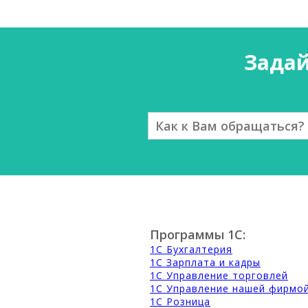
Зада
Программы 1С:
1С Бухгалтерия
1С Зарплата и кадры
1С Управление торговлей
1С Управление нашей фирмо
1С Розница