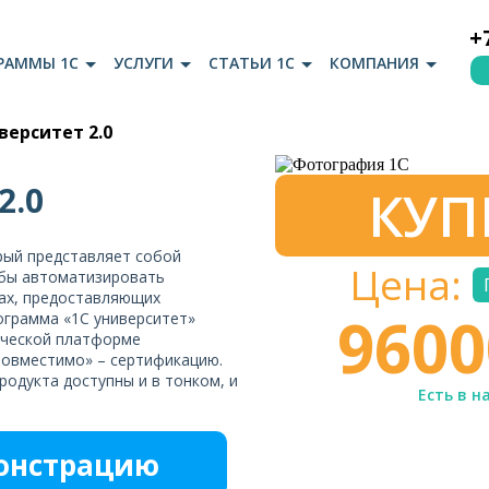
+
РАММЫ 1С
УСЛУГИ
СТАТЬИ 1С
КОМПАНИЯ
верситет 2.0
2.0
КУП
орый представляет собой
Цена:
обы автоматизировать
ах, предоставляющих
960
ограмма «1С университет»
ической платформе
 Совместимо» – сертификацию.
одукта доступны и в тонком, и
Есть в н
монстрацию