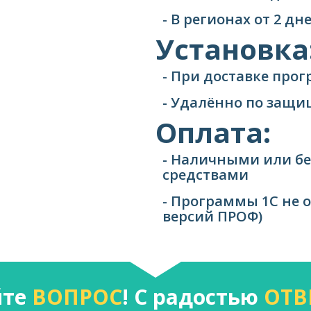
- В регионах от 2 д
Установка
- При доставке про
- Удалённо по защ
Оплата:
- Наличными или б
средствами
- Программы 1С не 
версий ПРОФ)
йте
ВОПРОС
! С радостью
ОТВ