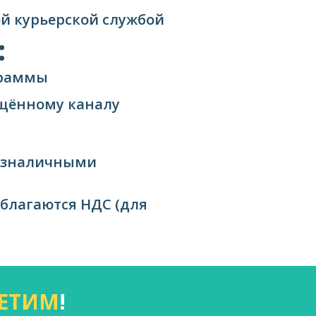
ней курьерской службой
:
граммы
ищённому каналу
езналичными
облагаются НДС (для
ЕТИМ
!