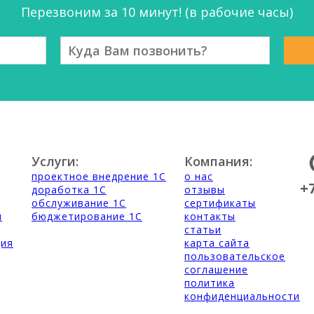
Перезвоним за 10 минут! (в рабочие часы)
Услуги:
Компания:
проектное внедрение 1С
о нас
+
доработка 1С
отзывы
обслуживание 1С
сертификаты
й
бюджетирование 1С
контакты
статьи
ция
карта сайта
пользовательское
соглашение
политика
конфиденциальности