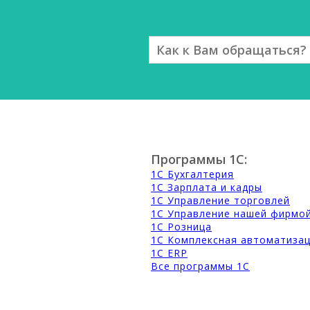
Программы 1С:
1С Бухгалтерия
1С Зарплата и кадры
1С Управление торговлей
1С Управление нашей фирмо
1С Розница
1С Комплексная автоматиза
1С ERP
Все программы 1С