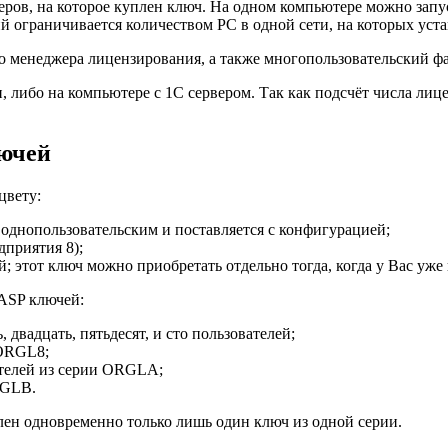
теров, на которое куплен ключ. На одном компьютере можно зап
 ограничивается количеством PC в одной сети, на которых устан
го менеджера лицензирования, а также многопользовательский фа
и, либо на компьютере с 1С сервером. Так как подсчёт числа лиц
ючей
цвету:
 однопользовательским и поставляется с конфигурацией;
дприятия 8);
; этот ключ можно приобретать отдельно тогда, когда у Вас уже
ASP ключей:
 двадцать, пятьдесят, и сто пользователей;
 ORGL8;
ателей из серии ORGLА;
RGLВ.
ен одновременно только лишь один ключ из одной серии.