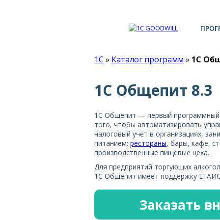
ПРОГ
1С
»
Каталог программ
»
1С Общ
1С Общепит 8.3
1С Общепит — первый программный 
того, чтобы автоматизировать управ
налоговый учёт в организациях, за
питанием:
рестораны
, бары, кафе, 
производственные пищевые цеха.
Для предприятий торгующих алкогол
1С Общепит имеет поддержку ЕГАИС
Заказать в