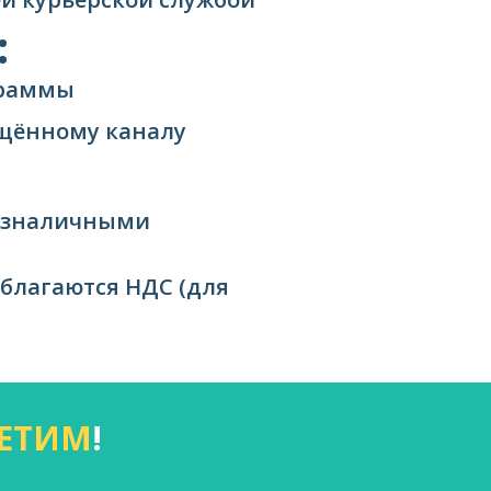
:
граммы
ищённому каналу
езналичными
облагаются НДС (для
ЕТИМ
!