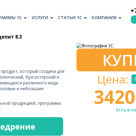
+
РАММЫ 1С
УСЛУГИ
СТАТЬИ 1С
КОМПАНИЯ
епит 8.3
КУП
продукт, который создана для
Цена:
ленческий, бухгалтерский и
нимающихся различного вида
342
столовые и небольшие
ьной продукцией, программа
.
Есть в н
недрение