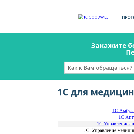
ПРОГ
Закажите б
Пе
1С для медици
1C Амбул
1С Апт
1С Управление ап
1С: Управление медици