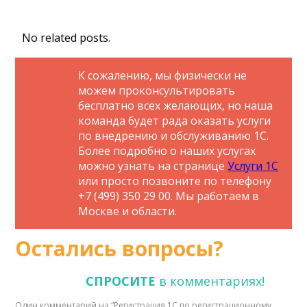
No related posts.
К сожалению, мы физически не
можем проконсультировать
бесплатно всех желающих, но наша
команда будет рада оказать услуги
по внедрению и обслуживанию 1С.
Более подробно о наших услугах
можно узнать на странице
Услуги 1С
или просто позвоните по телефону
+7 (499) 350 29 00. Мы работаем в
Москве и области.
Остались вопросы?
СПРОСИТЕ
в комментариях!
Один комментарий на “
Регистрация 1С по регистрационному