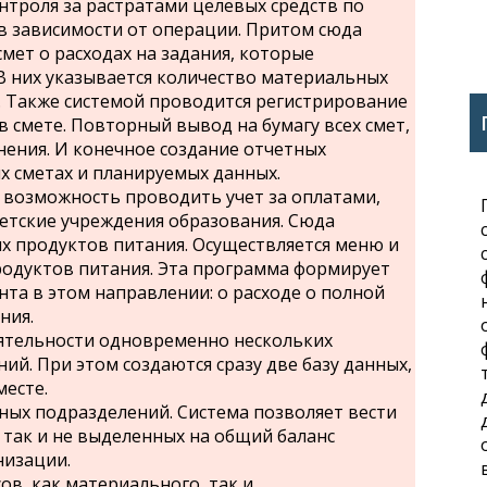
нтроля за растратами целевых средств по
 зависимости от операции. Притом сюда
мет о расходах на задания, которые
В них указывается количество материальных
в. Также системой проводится регистрирование
 смете. Повторный вывод на бумагу всех смет,
нения. И конечное создание отчетных
 сметах и планируемых данных.
 возможность проводить учет за оплатами,
етские учреждения образования. Сюда
ых продуктов питания. Осуществляется меню и
одуктов питания. Эта программа формирует
та в этом направлении: о расходе о полной
ния.
ятельности одновременно нескольких
й. При этом создаются сразу две базу данных,
месте.
ных подразделений. Система позволяет вести
 так и не выделенных на общий баланс
низации.
ов, как материального, так и