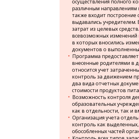
осуществления полного ко
различным направлениям в
также входит построение с
выдавались учредителем. 
затрат из целевых средст
всевозможных изменений в
в которых вносились изме
документов о выполненных
Программа предоставляет
внесенные родителями в д
относится учет затраченн
контроль за движением пр
два вида отчетных докумен
стоимости продуктов пита
Возможность контроля де
образовательных учреждени
как в отдельности, так и в
Организация учета отдель
контроль как выделенных,
обособленных частей орга
Контроль всех типов запас