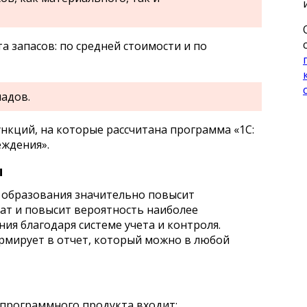
а запасов: по средней стоимости и по
адов.
ункций, на которые рассчитана программа «1С:
еждения».
ы
 образования значительно повысит
ат и повысит вероятность наиболее
ия благодаря системе учета и контроля.
рмирует в отчет, который можно в любой
 программного продукта входит: