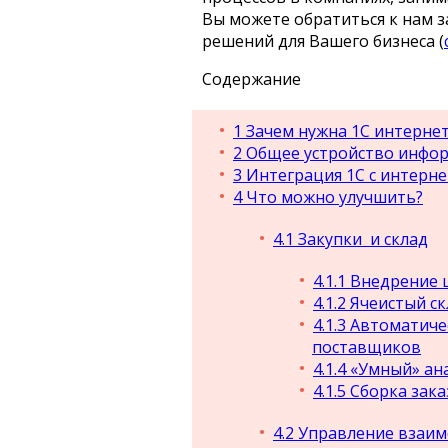
Вы можете обратиться к нам 
решений для Вашего бизнеса (
Содержание
1
Зачем нужна 1С интерне
2
Общее устройство инфор
3
Интеграция 1С с интерн
4
Что можно улучшить?
4.1
Закупки и склад
4.1.1
Внедрение 
4.1.2
Ячеистый ск
4.1.3
Автоматичес
поставщиков
4.1.4
«Умный» ана
4.1.5
Сборка зака
4.2
Управление взаим