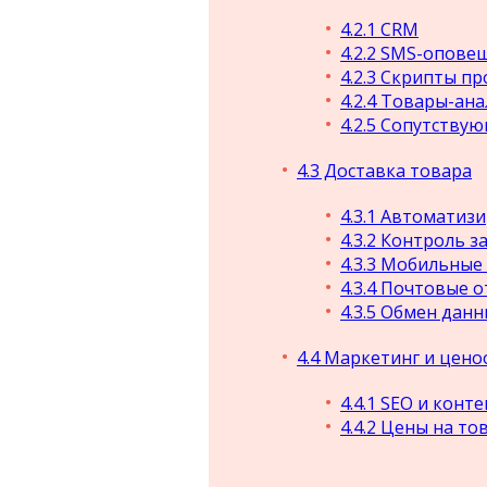
4.2.1
CRM
4.2.2
SMS-опове
4.2.3
Скрипты пр
4.2.4
Товары-ана
4.2.5
Сопутствую
4.3
Доставка товара
4.3.1
Автоматизир
4.3.2
Контроль за
4.3.3
Мобильные 
4.3.4
Почтовые о
4.3.5
Обмен данны
4.4
Маркетинг и цено
4.4.1
SEO и конте
4.4.2
Цены на то