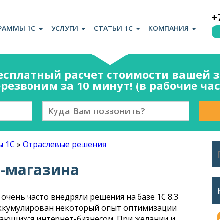
+
РАММЫ 1С
УСЛУГИ
СТАТЬИ 1С
КОМПАНИЯ
есплатный расчет стоимости вашей за
резвоним за 10 минут! (в рабочие ча
ы 1С
»
Отраслевые решения
т-магазина
чень часто внедряли решения на базе 1С 8.3
аккумулирован некоторый опыт оптимизации
мающихся интернет-бизнесом. При желании и