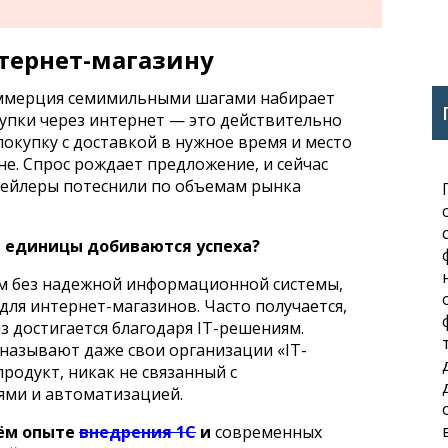
тернет-магазину
оммерция семимильными шагами набирает
купки через интернет — это действительно
покупку с доставкой в нужное время и место
е. Спрос рождает предложение, и сейчас
тейлеры потеснили по объемам рынка
е единицы добиваются успеха?
м без надежной информационной системы,
для интернет-магазинов. Часто получается,
з достигается благодаря IT-решениям.
азывают даже свои организации «IT-
родукт, никак не связанный с
ми и автоматизацией.
ём опыте
внедрения 1С
и
современных