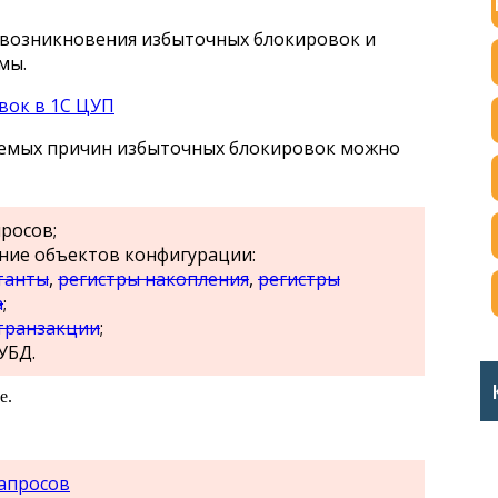
 возникновения избыточных блокировок и
мы.
аемых причин избыточных блокировок можно
росов;
ние объектов конфигурации:
танты
,
регистры накопления
,
регистры
а
;
транзакции
;
УБД.
е.
апросов