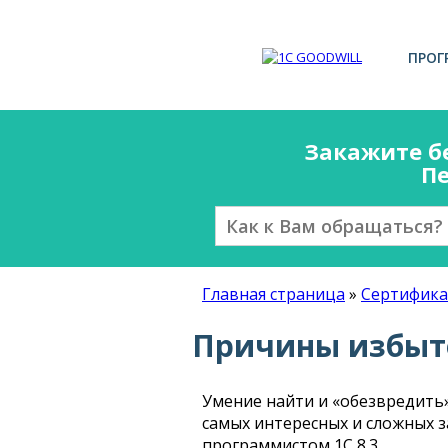
ПРОГ
Закажите б
Пе
Главная страница
»
Сертифика
Причины избыто
Умение найти и «обезвредить
самых интересных и сложных з
программистом 1С 8.3.