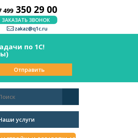
350 29 00
7 499
ЗАКАЗАТЬ ЗВОНОК
zakaz@q1c.ru
дачи по 1С!
сы)
Отправить
Наши услуги