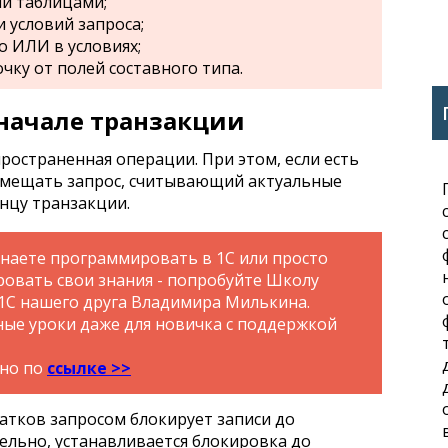
и таблицами;
 условий запроса;
о ИЛИ в условиях;
чку от полей составного типа.
 начале транзакции
ространенная операции. При этом, если есть
змещать запрос, считывающий актуальные
онцу транзакции.
инаете программировать в 1С или просто
ровать свои знания - попробуйте Школу
1С нашего друга Владимира Милькина.
ые уроки даже для новичка с поддержкой
тно по
ссылке >>
татков запросом блокирует записи до
ельно, устанавливается блокировка до