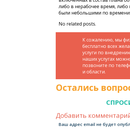
включенных в состав плана о
либо в нерабочее время, либ
были небольшими по времени
No related posts.
К сожалению, мы фи
бесплатно всех жел
услуги по внедрени
наших услугах можн
позвоните по телефо
и области.
Остались вопро
СПРОС
Добавить комментарий
Ваш адрес email не будет опуб