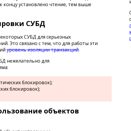
к концу установлено чтение, тем выше
ировки СУБД
екоторых СУБД для серьезных
й. Это связано с тем, что для работы эти
кий
уровень изоляции транзакций
.
БД нежелательно для
има:
тических блокировок);
ких блокировок);
ользование объектов