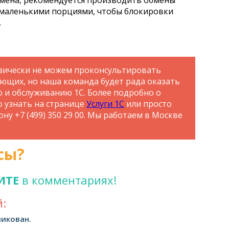
бмена, рекомендуется производить обмены
о маленькими порциями, чтобы блокировки
.
зически не можем проконсультировать
ающих, но наша команда будет рада оказать
ю и обслуживанию 1С. Более подробно о
о узнать на странице
Услуги 1С
или просто
ну +7 (499) 350 29 00. Мы работаем в Москве
сы?
ИТЕ
в комментариях!
:
ликован.