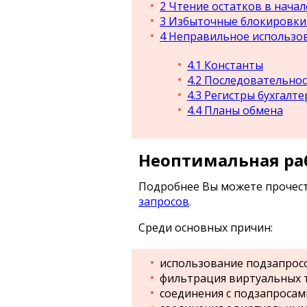
2
Чтение остатков в начал
3
Избыточные блокировки
4
Неправильное использов
4.1
Константы
4.2
Последовательнос
4.3
Регистры бухгалте
4.4
Планы обмена
Неоптимальная ра
Подробнее Вы можете прочест
запросов
.
Среди основных причин:
использование подзапросо
фильтрация виртуальных т
соединения с подзапросам