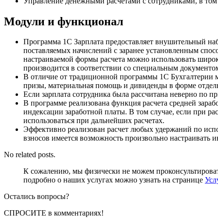
Управление денежными расчетами с сотрудниками, в том
Модули и функционал
Программа 1C Зарплата предоставляет внушительный набо
поставляемых начислений с заранее установленным спосо
настраиваемой формы расчета можно использовать широк
производится в соответствии со специальным документо
В отличие от традиционной программы 1С Бухгалтерии м
призы, материальная помощь и дивиденды в форме отде
Если зарплата сотрудника была рассчитана неверно по п
В программе реализована функция расчета средней зараб
индексации заработной платы. В том случае, если при ра
использоваться при дальнейших расчетах.
Эффективно реализован расчет любых удержаний по испо
взносов имеется возможность произвольно настраивать и
No related posts.
К сожалению, мы физически не можем проконсультироват
подробно о наших услугах можно узнать на странице
Усл
Остались вопросы?
СПРОСИТЕ
в комментариях!