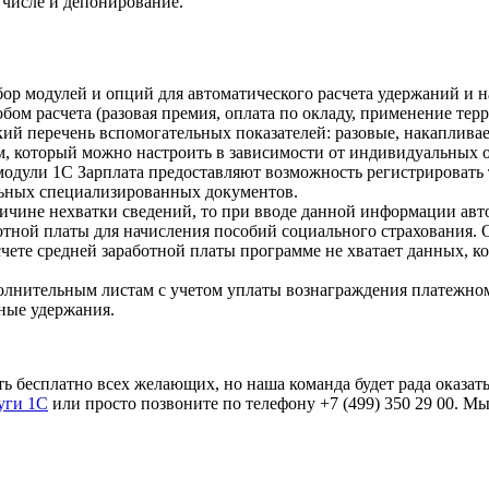
 числе и депонирование.
р модулей и опций для автоматического расчета удержаний и н
бом расчета (разовая премия, оплата по окладу, применение те
ий перечень вспомогательных показателей: разовые, накаплива
м, который можно настроить в зависимости от индивидуальных 
одули 1C Зарплата предоставляют возможность регистрировать 
льных специализированных документов.
ричине нехватки сведений, то при вводе данной информации авт
отной платы для начисления пособий социального страхования. 
счете средней заработной платы программе не хватает данных, ко
лнительным листам с учетом уплаты вознаграждения платежному
ные удержания.
ь бесплатно всех желающих, но наша команда будет рада оказат
уги 1С
или просто позвоните по телефону +7 (499) 350 29 00. Мы