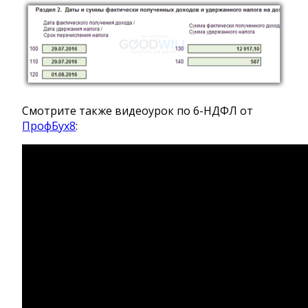
Смотрите также видеоурок по 6-НДФЛ от
ПрофБух8
: