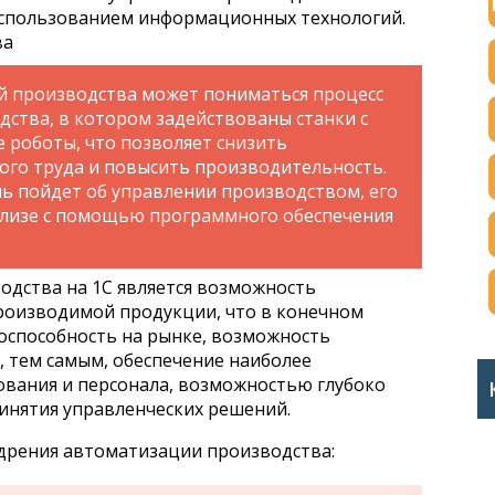
использованием информационных технологий.
й производства может пониматься процесс
ства, в котором задействованы станки с
роботы, что позволяет снизить
ого труда и повысить производительность.
чь пойдет об управлении производством, его
ализе с помощью программного обеспечения
дства на 1С является возможность
роизводимой продукции, что в конечном
тоспособность на рынке, возможность
, тем самым, обеспечение наиболее
ования и персонала, возможностью глубоко
инятия управленческих решений.
дрения автоматизации производства: