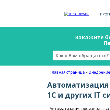
ПРОГ
Закажите б
Пе
Главная страница
»
Внедрение
Автоматизация 
1С и других IT с
Автоматизация производства 