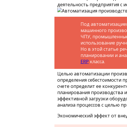
деятельность предприятия с 
Под автоматизацие
машинного производ
ЧПУ, промышленные 
использование ручн
Но в этой статье ре
планировании и ан
ERP
класса.
Целью автоматизации произво
определения себестоимости п
счете определит ее конкурен
планирования производства и
эффективной загрузки оборуд
анализа процессов с целью пр
Экономический эффект от вне