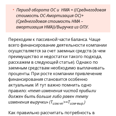
Период оборота ОС и НМА = ((Среднегодовая
стоимость ОС-Амортизация ОС)+
(Среднегодовая стоимость НМА –
амортизация НМА))/Выручка из ОПУ.
Переходим к пассивной части баланса. Чаще
всего финансирование деятельности компании
осуществляется за счет заемных средств (в чем
преимущество и недостатки такого подхода,
расскажем в следующей статье). Однако по
заемным средствам необходимо выплачивать
проценты. При росте компании привлечение
финансирования становится особенно
актуальным. И тут важно помнить одно
правило:
«темп изменения чистой прибыли
должен быть больше либо равен темпу
изменения выручки» (Т
>=Т
.
)
изм.чп
изм
выр.
Как правильно рассчитать потребность в