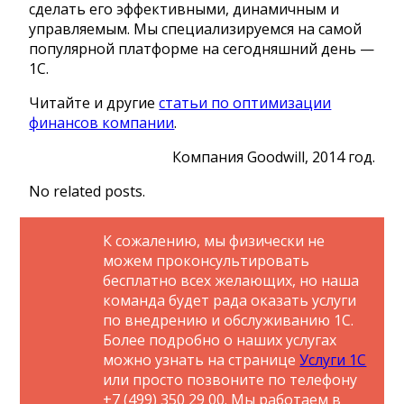
сделать его эффективными, динамичным и
управляемым. Мы специализируемся на самой
популярной платформе на сегодняшний день —
1С.
Читайте и другие
статьи по оптимизации
финансов компании
.
Компания Goodwill, 2014 год.
No related posts.
К сожалению, мы физически не
можем проконсультировать
бесплатно всех желающих, но наша
команда будет рада оказать услуги
по внедрению и обслуживанию 1С.
Более подробно о наших услугах
можно узнать на странице
Услуги 1С
или просто позвоните по телефону
+7 (499) 350 29 00. Мы работаем в