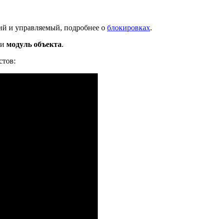
кий и управляемый, подробнее о
блокировках
.
и
модуль объекта
.
стов: