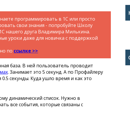
инаете программировать в 1С или просто
ровать свои знания - попробуйте Школу
1С нашего друга Владимира Милькина.
ые уроки даже для новичка с поддержкой
тно по
ссылке >>
нная база. В ней пользователь проводит
мах
. Занимает это 5 секунд. А по Профайлеру
 0.5 секунды. Куда ушло время и как это
тому динамический список. Нужно в
ать все события, которые связаны с