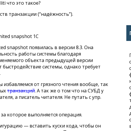
iti что это такое?
ств транзакции (“надёжность”).
ited snapshot 1С
ed snapshot появилась в версии 8.3. Она
льность работы системы благодаря
меняемого объекта предыдущей версии
т быстродействие системы, однако требует
.
мы избавляемся от грязного чтения вообще, так
ных
транзакций
. А так же о том что на СУБД у
теля, а писатель читателя. Не путать с упр.
 за которое выполняется операция.
игурацию — вставить куски кода, чтобы он