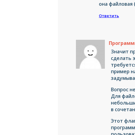
она файловая (
Ответить
Программи
Значит п
сделать э
требуетс
пример н
задумыва
Вопрос не
Для файл
небольши
в сочета
Этот фла
программ
пользова