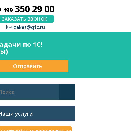
350 29 00
7 499
ЗАКАЗАТЬ ЗВОНОК
zakaz@q1c.ru
дачи по 1С!
сы)
Отправить
Наши услуги