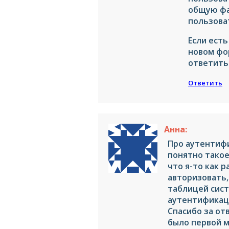
общую фа
пользова
Если ест
новом ф
ответить 
Ответить
Анна:
Про аутентифи
понятно такое
что я-то как р
авторизовать, 
таблицей сис
аутентификаци
Спасибо за от
было первой 