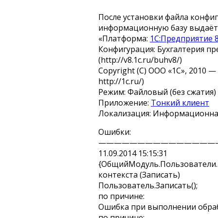
После установки файла конфи
информационную базу выдаёт
«Платформа:
1С:Предприятие 8
Конфигурация: Бухгалтерия пред
(http://v8.1c.ru/buhv8/)
Copyright (С) ООО «1C», 2010 
http://1c.ru/)
Режим: Файловый (без сжатия)
Приложение:
Тонкий клиент
Локализация: Информационная ба
Ошибки:
———————————————
11.09.2014 15:15:31
{ОбщийМодуль.Пользователи.М
контекста (Записать)
Пользователь.Записать();
по причине:
Ошибка при выполнении обра
по причине: