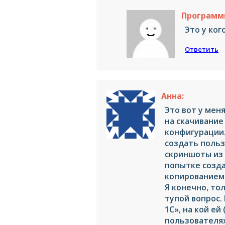
Программи
Это у ког
Ответить
Анна:
Это вот у меня
на скачивание
конфигурации.
создать польз
скриншоты из 
попытке созда
копированием 
Я конечно, то
тупой вопрос.
1С», на кой е
пользователях