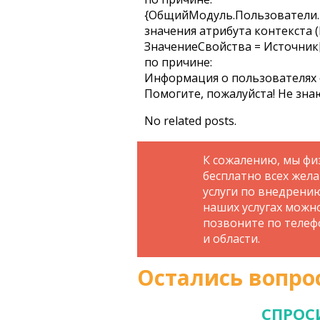
{ОбщийМодуль.Пользователи.М
значения атрибута контекста 
ЗначениеСвойства = Источник
по причине:
Информация о пользователях
Помогите, пожалуйста! Не зна
No related posts.
К сожалению, мы фи
бесплатно всех жел
услуги по внедрени
наших услугах можн
позвоните по телефо
и области.
Остались вопро
СПРОС