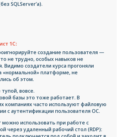
без SQLServer’а).
ст 1С:
роигнорируйте создание пользователя —
то не трудно, особых навыков не
я. Видимо создатели курса прогоняли
а «нормальной» платформе, не
лись об этом.
 тупой, вовсе.
овой базы это тоже работает. В
х компаниях часто используют файловую
нии с аутентификации пользователя ОС.
г можно использовать при работе с
ой через удаленный рабочий стол (RDP):
тель подключается под собой и заходит в