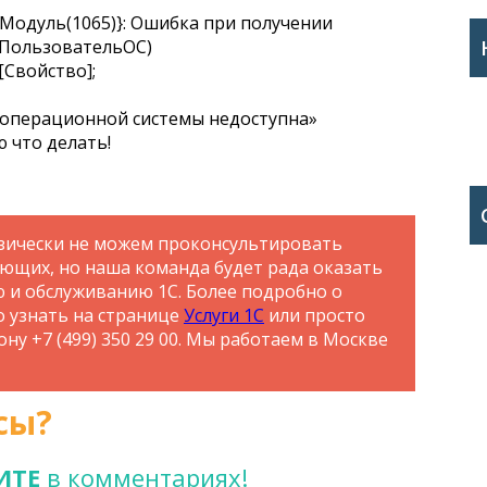
одуль(1065)}: Ошибка при получении
(ПользовательОС)
[Свойство];
 операционной системы недоступна»
ю что делать!
зически не можем проконсультировать
ающих, но наша команда будет рада оказать
ю и обслуживанию 1С. Более подробно о
о узнать на странице
Услуги 1С
или просто
ну +7 (499) 350 29 00. Мы работаем в Москве
сы?
ИТЕ
в комментариях!