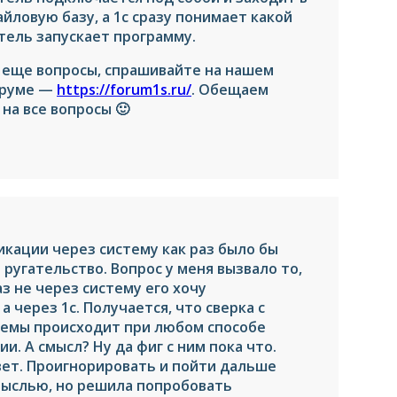
йловую базу, а 1с сразу понимает какой
тель запускает программу.
ь еще вопросы, спрашивайте на нашем
оруме —
https://forum1s.ru/
. Обещаем
на все вопросы 🙂
кации через систему как раз было бы
 ругательство. Вопрос у меня вызвало то,
аз не через систему его хочу
а через 1с. Получается, что сверка с
темы происходит при любом способе
и. А смысл? Ну да фиг с ним пока что.
вет. Проигнорировать и пойти дальше
мыслью, но решила попробовать