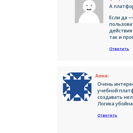
А платфо
Если да 
пользова
действия 
так и про
Ответить
Анна:
Очень интерес
учебной платф
создавать нел
Логика убойна
Ответить