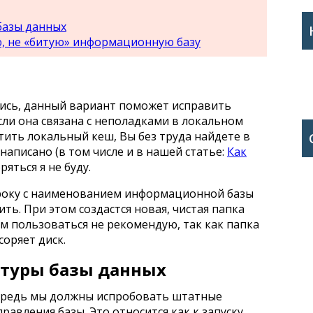
базы данных
ю, не «битую» информационную базу
лись, данный вариант поможет исправить
если она связана с неполадками в локальном
ить локальный кеш, Вы без труда найдете в
написано (в том числе и в нашей статье:
Как
оряться я не буду.
року с наименованием информационной базы
ить. При этом создастся новая, чистая папка
ом пользоваться не рекомендую, так как папка
соряет диск.
ктуры базы данных
ередь мы должны испробовать штатные
равления базы. Это относится как к запуску