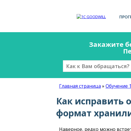
ПРОГ
Закажите б
Пе
Главная страница
»
Обучение 
Как исправить 
формат хранили
Наверное, редко можно встрет