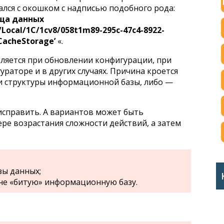
чался с окошком с надписью подобного рода:
ща данных
Local/1C/1cv8/058
t
1
m
89-295c-47c4-8922-
CacheStorage’
«.
вляется при обновлении конфигурации, при
раторе и в других случаях. Причина кроется
и структуры информационной базы, либо —
исправить. А вариантов может быть
ере возрастания сложности действий, а затем
зы данных;
 не «битую» информационную базу.