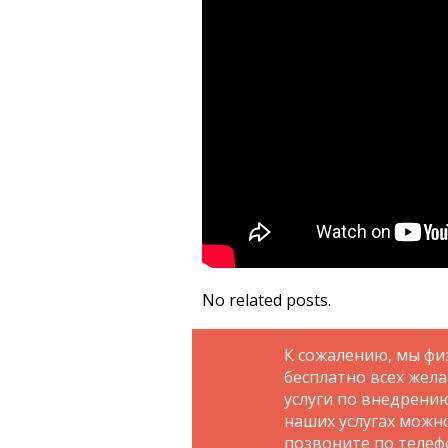
No related posts.
К сожалению, мы фи
бесплатно всех жел
услуги по внедрени
наших услугах можн
позвоните по телефо