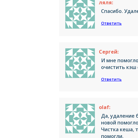
ляля:
Спасибо. Удал
Ответить
Сергей:
И мне помогло
очистить кэш 
Ответить
olaf:
Да, удаление 
новой помогло
Чистка кеша, т
помогли.