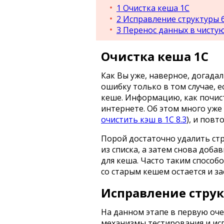
1
Очистка кеша 1С
2
Исправление структуры 
3
Перенос данных в чисту
Очистка кеша 1С
Как Вы уже, наверное, догада
ошибку только в том случае, 
кеше. Информацию, как почист
интернете. Об этом много уже 
очистить кэш в 1С 8.3
), и повт
Порой достаточно удалить ст
из списка, а затем снова добав
для кеша. Часто таким способ
со старым кешем остается и за
Исправление стру
На данном этапе в первую оч
механизмы тестирования и исп