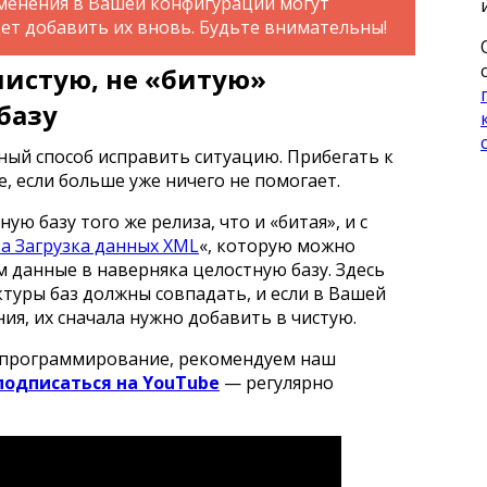
менения в Вашей конфигурации могут
дет добавить их вновь. Будьте внимательны!
чистую, не «битую»
базу
ный способ исправить ситуацию. Прибегать к
е, если больше уже ничего не помогает.
 базу того же релиза, что и «битая», и с
а Загрузка данных XML
«, которую можно
м данные в наверняка целостную базу. Здесь
ктуры баз должны совпадать, и если в Вашей
ия, их сначала нужно добавить в чистую.
С программирование, рекомендуем наш
подписаться на YouTube
— регулярно