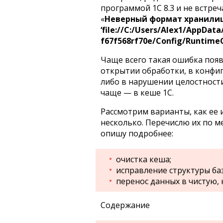
программой 1С 8.3 и не встре
«
Неверный формат хранили
‘file://C:/Users/
Alex
1/AppData/
f67f568
rf
70e/Config/Runtime
Чаще всего такая ошибка поя
открытии обработки, в конфигу
либо в нарушении целостност
чаще — в кеше 1С.
Рассмотрим варианты, как ее 
несколько. Перечислю их по м
опишу подробнее:
очистка кеша;
исправление структуры ба
перенос данных в чистую,
Содержание