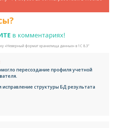
сы?
ИТЕ
в комментариях!
ку «Неверный формат хранилища данных» в 1С 8.3
”
:
омогло пересоздание профиля учетной
вателя.
и исправление структуры БД результата