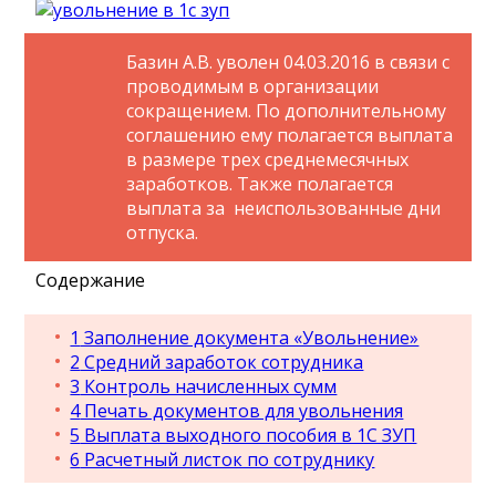
Базин А.В. уволен 04.03.2016 в связи с
проводимым в организации
сокращением. По дополнительному
соглашению ему полагается выплата
в размере трех среднемесячных
заработков. Также полагается
выплата за неиспользованные дни
отпуска.
Содержание
1
Заполнение документа «Увольнение»
2
Средний заработок сотрудника
3
Контроль начисленных сумм
4
Печать документов для увольнения
5
Выплата выходного пособия в 1С ЗУП
6
Расчетный листок по сотруднику