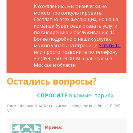
К сожалению, мы физически не
можем проконсультировать
бесплатно всех желающих, но наша
команда будет рада оказать услуги
по внедрению и обслуживанию 1С.
Более подробно о наших услугах
можно узнать на странице
Услуги 1С
или просто позвоните по телефону
+7 (499) 350 29 00. Мы работаем в
Москве и области.
Остались вопросы?
СПРОСИТЕ
в комментариях!
Комментариев: 6 на “
Как начислить выходное пособие в 1С ЗУП
8.3
”
Ирина: