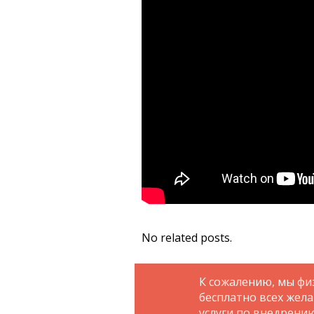
No related posts.
К сожалению, мы фи
бесплатно всех жел
услуги по внедрени