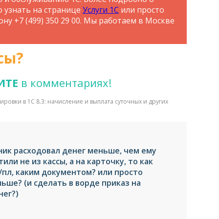
о узнать на странице
Услуги 1С
или просто
ну +7 (499) 350 29 00. Мы работаем в Москве
сы?
ИТЕ
в комментариях!
овки в 1С 8.3: начисление и выплата суточных и других
ник расходовал денег меньше, чем ему
или не из кассы, а на карточку, то как
/пл, каким документом? или просто
ьше? (и сделать в ворде приказ на
нег?)