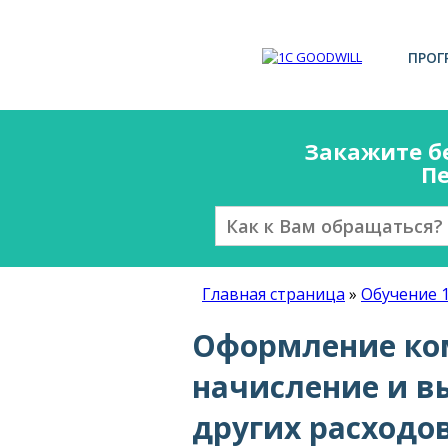
ПРОГ
Закажите б
Пе
Главная страница
»
Обучение 
Оформление ком
начисление и в
других расходо