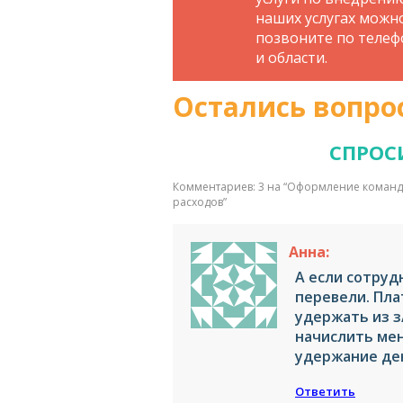
наших услугах можн
позвоните по телефо
и области.
Остались вопро
СПРОС
Комментариев: 3 на “
Оформление командир
расходов
”
Анна:
А если сотруд
перевели. Плат
удержать из з
начислить мен
удержание де
Ответить