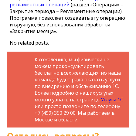
регламентных операций
(раздел «Операции» –
Закрытие периода – Регламентные операции).
Программа позволяет создавать эту операцию
и вручную, без использования обработки
«Закрытие месяца».
No related posts.
К сожалению, мы физически не
можем проконсультировать
бесплатно всех желающих, но наша
команда будет рада оказать услуги
по внедрению и обслуживанию 1С.
Более подробно о наших услугах
можно узнать на странице
Услуги 1С
или просто позвоните по телефону
+7 (499) 350 29 00. Мы работаем в
Москве и области.