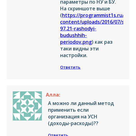
параметры по НУ и БУ.
На скриншоте выше
(
https://programmist1s.ru/wp-
content/uploads/2016/07/schet
97.21-rashodyi-
budushhih-
periodov.png
) как раз
таки видны эти
настройки.
Ответить
Алла:
А можно ли данный метод
применить если
организация на УСН
(доходы-расходы)??
Ответить