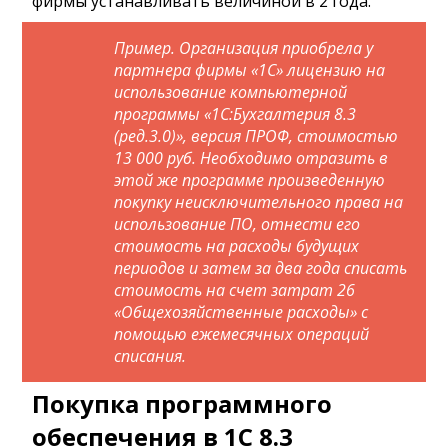
фирмы устанавливать величиной в 2 года.
Пример. Организация приобрела у
партнера фирмы «1С» лицензию на
использование компьютерной
программы «1С:Бухгалтерия 8.3
(ред.3.0)», версия ПРОФ, стоимостью
13 000 руб. Необходимо отразить в
этой же программе произведенную
покупку неисключительного права на
использование ПО, отнести его
стоимость на расходы будущих
периодов и затем за два года списать
стоимость на счет затрат 26
«Общехозяйственные расходы» с
помощью ежемесячных операций
списания.
Покупка программного
обеспечения в 1С 8.3