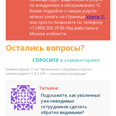
по внедрению и обслуживанию 1С.
Более подробно о наших услугах
можно узнать на странице
Услуги 1С
или просто позвоните по телефону
+7 (499) 350 29 00. Мы работаем в
Москве и области.
Остались вопросы?
СПРОСИТЕ
в комментариях!
Комментариев: 11 на “
Увольнение сотрудника и расчет
компенсации в 1С 8.3 ЗУП — пошаговая инструкция
”
Татьяна:
Подскажите, как уволенных
уже невидимых
сотрудников сделать
обратно видимыми?