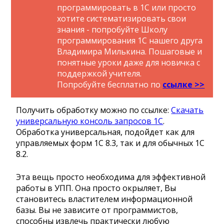
программировать в 1С или просто
хотите систематизировать свои
знания - попробуйте Школу
программирования 1С нашего друга
Владимира Милькина. Пошаговые и
понятные уроки даже для новичка с
поддержкой учителя.
Попробуйте бесплатно по
ссылке >>
Получить обработку можно по ссылке:
Скачать
универсальную консоль запросов 1С
.
Обработка универсальная, подойдет как для
управляемых форм 1С 8.3, так и для обычных 1С
8.2.
Эта вещь просто необходима для эффективной
работы в УПП. Она просто окрыляет, Вы
становитесь властителем информационной
базы. Вы не зависите от программистов,
способны извлечь практически любую