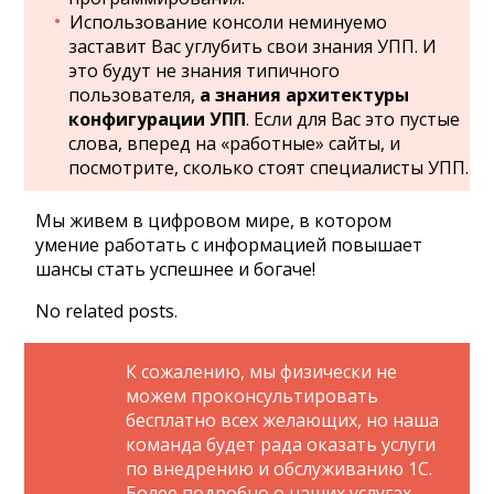
Использование консоли неминуемо
заставит Вас углубить свои знания УПП. И
это будут не знания типичного
пользователя,
а
знания архитектуры
конфигурации УПП
. Если для Вас это пустые
слова, вперед на «работные» сайты, и
посмотрите, сколько стоят специалисты УПП.
Мы живем в цифровом мире, в котором
умение работать с информацией повышает
шансы стать успешнее и богаче!
No related posts.
К сожалению, мы физически не
можем проконсультировать
бесплатно всех желающих, но наша
команда будет рада оказать услуги
по внедрению и обслуживанию 1С.
Более подробно о наших услугах