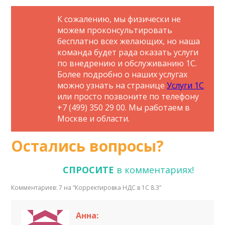
К сожалению, мы физически не
можем проконсультировать
бесплатно всех желающих, но наша
команда будет рада оказать услуги
по внедрению и обслуживанию 1С.
Более подробно о наших услугах
можно узнать на странице
Услуги 1С
или просто позвоните по телефону
+7 (499) 350 29 00. Мы работаем в
Москве и области.
Остались вопросы?
СПРОСИТЕ
в комментариях!
Комментариев: 7 на “
Корректировка НДС в 1С 8.3
”
Анна: