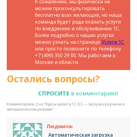
К сожалению, мы физически не
можем проконсультировать
бесплатно всех желающих, но наша
команда будет рада оказать услуги
по внедрению и обслуживанию 1С.
Более подробно о наших услугах
можно узнать на странице
Услуги 1С
или просто позвоните по телефону
+7 (499) 350 29 00. Мы работаем в
Москве и области.
Остались вопросы?
СПРОСИТЕ
в комментариях!
Комментариев: 2 на “
Курсы валют в 1С 8.3 — загрузка в ручном и
автоматическом режиме
”
Людмила:
Автоматическая загрузка