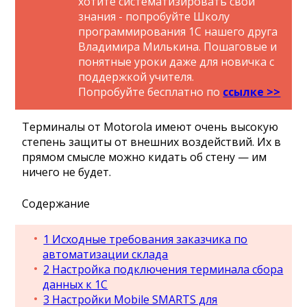
хотите систематизировать свои
знания - попробуйте Школу
программирования 1С нашего друга
Владимира Милькина. Пошаговые и
понятные уроки даже для новичка с
поддержкой учителя.
Попробуйте бесплатно по
ссылке >>
Терминалы от Motorola имеют очень высокую
степень защиты от внешних воздействий. Их в
прямом смысле можно кидать об стену — им
ничего не будет.
Содержание
1
Исходные требования заказчика по
автоматизации склада
2
Настройка подключения терминала сбора
данных к 1С
3
Настройки Mobile SMARTS для