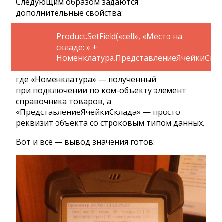
Следующим образом задаются
дополнительные свойства:
Product.SetField(«cell», «Место на
складе: » +
Номенклатура.ПредставлениеЯчейкиСкла
где «Номенклатура» — полученный
при подключении по ком-объекту элемент
справочника товаров, а
«ПредставлениеЯчейкиСклада» — просто
реквизит объекта со строковым типом данных.
Вот и всё — вывод значения готов: