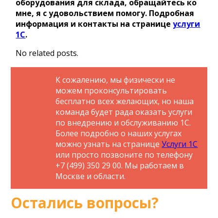
оборудования для склада, обращайтесь ко
мне, я с удовольствием помогу. Подробная
информация и контакты на странице
услуги
1С
.
No related posts.
К сожалению, мы физически не
можем проконсультировать
бесплатно всех желающих, но наша
команда будет рада оказать услуги
по внедрению и обслуживанию 1С.
Более подробно о наших услугах
можно узнать на странице
Услуги 1С
или просто позвоните по телефону
+7 (499) 350 29 00. Мы работаем в
Москве и области.
Остались вопросы?