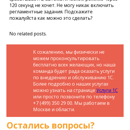
120 секунд не хочет. Не могу никак включить
регламентные задания. Подскажите
пожалуйста как можно это сделать?
No related posts.
К сожалению, мы физически не
можем проконсультировать
бесплатно всех желающих, но наша
команда будет рада оказать услуги
по внедрению и обслуживанию 1С.
Более подробно о наших услугах
можно узнать на странице
Услуги 1С
или просто позвоните по телефону
+7 (499) 350 29 00. Мы работаем в
Москве и области.
Остались вопросы?