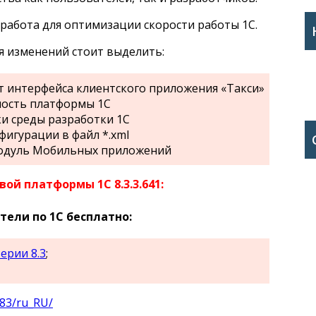
работа для оптимизации скорости работы 1С.
 изменений стоит выделить:
 интерфейса клиентского приложения «Такси»
ость платформы 1С
и среды разработки 1С
фигурации в файл *.xml
одуль Мобильных приложений
ой платформы 1С 8.3.3.641:
ели по 1С бесплатно:
ерии 8.3
;
o83/ru_RU/