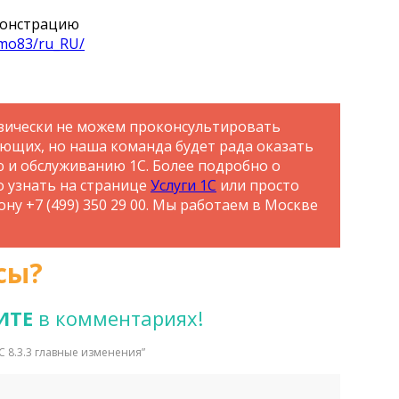
онстрацию
emo83/ru_RU/
зически не можем проконсультировать
ающих, но наша команда будет рада оказать
ю и обслуживанию 1С. Более подробно о
о узнать на странице
Услуги 1С
или просто
ну +7 (499) 350 29 00. Мы работаем в Москве
сы?
ИТЕ
в комментариях!
С 8.3.3 главные изменения
”