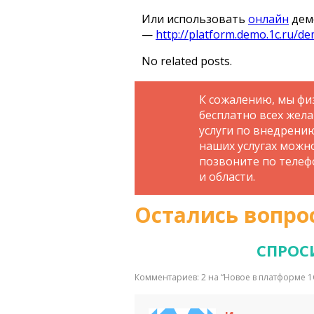
Или использовать
онлайн
дем
—
http://platform.demo.1c.ru/d
No related posts.
К сожалению, мы фи
бесплатно всех жел
услуги по внедрени
наших услугах можн
позвоните по телефо
и области.
Остались вопро
СПРОС
Комментариев: 2 на “
Новое в платформе 1