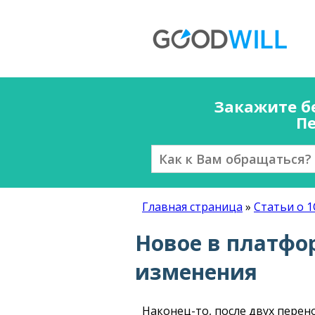
Закажите б
Пе
Главная страница
»
Статьи о 1
Новое в платфор
изменения
Наконец-то, после двух перен