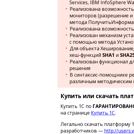
Services, IBM InfoSphere Wa
Реализована возможность
мониторов (разрешение и
метода ПолучитьИнформа
Реализована возможность 
Реализован механизм уста
с помощью метода Устан
Для объекта Хеширование
хеш-функций
SHA1
и
SHA2
Реализован функционал д
решения
В синтаксис-помощнике р
различным методическим м
Купить или скачать плат
Купить 1С по
ГАРАНТИРОВАН
на странице
Купить 1С
.
Легально скачать платформу 1
разработчиков —
http://users.