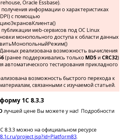
rehouse, Oracle Essbase).
 получения информации о характеристиках
 DPI) с помощью
циюЭкрановКлиента()
публикации web-сервисов под ОС Linux
новки монопольного доступа к области данных
овитьМонопольныйРежим()
Данных реализована возможность вычисления
56
(ранее поддерживались только
MD5
и
CRC32
)
ля автоматического тестирования прикладного
еализована возможность быстрого перехода к
атериалам, связанными с изучаемой статьей.
форму 1С 8.3.3
О
лучшей цене Вы можете у нас! Подробности
С 8.3.3 можно на официальном ресурсе
v8.1c.ru/project.jsp?id=Platform83
.