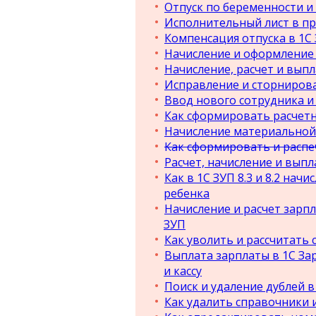
Отпуск по беременности и 
Исполнительный лист в прог
Компенсация отпуска в 1С 
Начисление и оформление о
Начисление, расчет и выпл
Исправление и сторнирова
Ввод нового сотрудника и 
Как сформировать расчетны
Начисление материальной 
Как сформировать и распе
Расчет, начисление и выплат
Как в 1С ЗУП 8.3 и 8.2 на
ребенка
Начисление и расчет зарп
ЗУП
Как уволить и рассчитать с
Выплата зарплаты в 1С Зар
и кассу
Поиск и удаление дублей в 
Как удалить справочники и