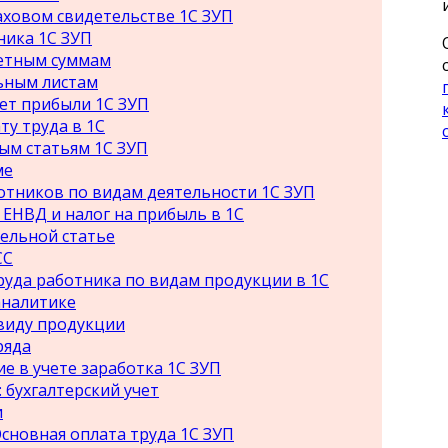
аховом свидетельстве 1С ЗУП
ника 1С ЗУП
етным суммам
ьным листам
ет прибыли 1С ЗУП
ту труда в 1С
ным статьям 1С ЗУП
ме
ботников по видам деятельности 1С ЗУП
 ЕНВД и налог на прибыль в 1С
ельной статье
СС
труда работника по видам продукции в 1С
аналитике
виду продукции
ряда
 в учете заработка 1С ЗУП
бухгалтерский учет
и
 Основная оплата труда 1С ЗУП