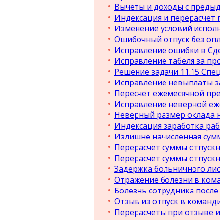
Вычеты и доходы с предыд
Индексация и перерасчет п
Изменение условий испол
Ошибочный отпуск без оп
Исправление ошибки в Сде
Исправление табеля за п
Решение задачи 11.15 Спе
Исправление невыплаты з
Пересчет ежемесячной пр
Исправление неверной еж
Неверный размер оклада 
Индексация заработка ра
Излишне начисленная сум
Перерасчет суммы отпуск
Перерасчет суммы отпуск
Задержка больничного лис
Отражение болезни в ком
Болезнь сотрудника после
Отзыв из отпуск в команд
Перерасчеты при отзыве и