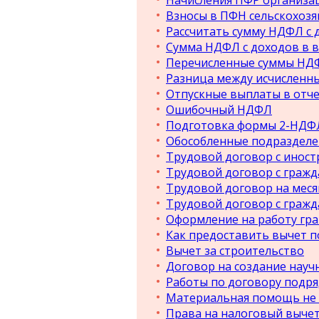
Начисления ПФР организа
Взносы в ПФН сельскохоз
Рассчитать сумму НДФЛ с 
Сумма НДФЛ с доходов в 
Перечисленные суммы НД
Разница между исчислен
Отпускные выплаты в отч
Ошибочный НДФЛ
Подготовка формы 2-НДФ
Обособленные подразделе
Трудовой договор с инос
Трудовой договор с граж
Трудовой договор на меся
Трудовой договор с граж
Оформление на работу гр
Как предоставить вычет 
Вычет за строительство
Договор на создание науч
Работы по договору подря
Материальная помощь не
Права на налоговый вычет