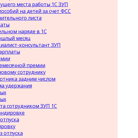
ущего места работы 1С ЗУП
особий на детей за счет ФСС
нительного листа
латы
льном наряде в 1С
рошлый месяц
циалист-консультант ЗУП
арплаты
емии
емесячной премии
новому сотруднику
ботника задним числом
ма удержания
ных
ных
та сотрудником ЗУП 1С
андировке
 отпуска
ировку
з отпуска