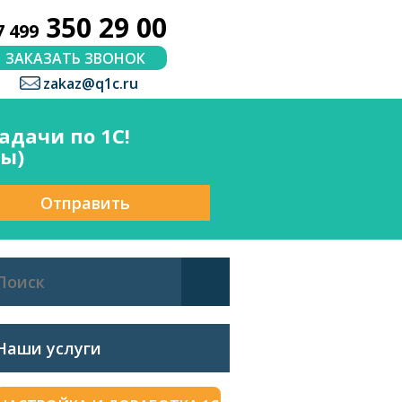
350 29 00
7 499
ЗАКАЗАТЬ ЗВОНОК
zakaz@q1c.ru
дачи по 1С!
сы)
Отправить
Наши услуги