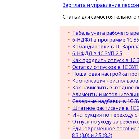
Зарплата и управление персон
Статьи для самостоятельного 
Табель учета рабочего врем
6-НДФЛ в программе 1С ЗУ
Командировки в 1С Зарпла
6-НФДЛ в 1С ЗУП 2.5
Как продлить отпуск в 1С 
Остатки отпусков в 1С ЗУП 3
Пошаговая настройка прогр
Компенсация неиспользован
Как начислить выходное по
Алименты и исполнительные
Северные надбавки в 1С ЗУ
Штатное расписание в 1С ЗУ
Инструкция по переходу с 1
Отпуск по уходу за ребенком 
Единовременное пособие за
8.3 (3.0) и 2.5 (8.2)