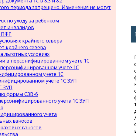
 документа 1С в 8.3 и 8.2
ого периода запрещено. Изменения не могут
уск по уходу за ребенком
ет инвалидов
я ПФР
условиях крайнего севера
т крайнего севера
а льготных условиях
ии в персонифицированном учете 1С
в персонифицированном учете 1С
онифицированном учете 1С
рсонифицированном учете 1С ЗУП
С ЗУП
ию формы СЗВ-6
персонифицированного учета 1С ЗУП
ию
нифицированного учета
ьных взносов
траховых взносов
ельства