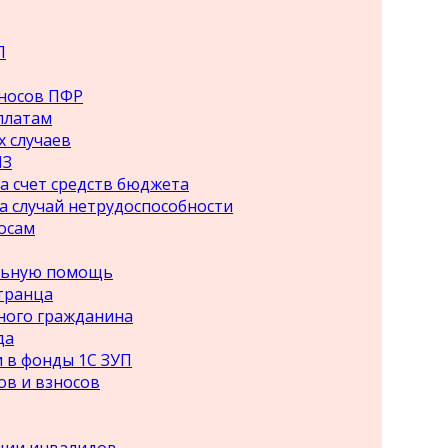
Л
зносов ПФР
платам
х случаев
ПЗ
а счет средств бюджета
а случай нетрудоспособности
осам
альную помощь
транца
ного гражданина
да
 в фонды 1С ЗУП
ов и взносов