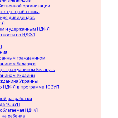
ции инвалидов
яйственной организации
доходов работника
виде дивидендов
ФЛ
ным и удержанным НДФЛ
етности по НДФЛ
Л
ния
транным гражданином
данином Беларуси
ц с гражданином Беларусь
данином Украины
ажданина Украины
по НДФЛ в программе 1С ЗУП
ной разработки
да 1С ЗУП
 облагаемая НДФЛ
 на ребенка