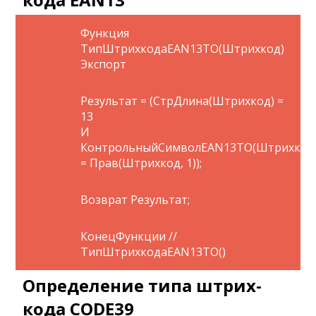
Функция
ТипШтрихкодаEAN13ТО(Штрихкод)
Экспорт
Результат = (СтрДлина(Штрихкод) =
13
И
КонтрольныйСимволEAN13ТО(Штрихкод
= Прав(Штрихкод, 1));
Возврат Результат;
КонецФункции //
ТипШтрихкодаEAN13ТО()
Определение типа штрих-
кода CODE39