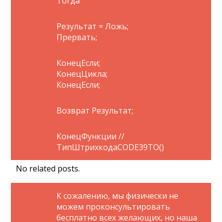
Тогда
Результат = Ложь;
Прервать;
КонецЕсли;
КонецЦикла;
КонецЕсли;
Возврат Результат;
КонецФункции //
ТипШтрихкодаCODE39ТО()
No related posts.
К сожалению, мы физически не
можем проконсультировать
бесплатно всех желающих, но наша