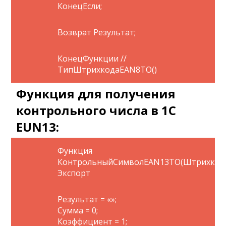
КонецЕсли;
Возврат Результат;
КонецФункции //
ТипШтрихкодаEAN8ТО()
Функция для получения
контрольного числа в 1С
EUN13:
Функция
КонтрольныйСимволEAN13ТО(Штрихкод
Экспорт
Результат = «»;
Сумма = 0;
Коэффициент = 1;