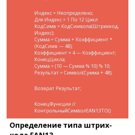
Индекс = Неопределено;
Для Индекс = 1 По 12 Цикл
КодСимв = КодСимвола(Штрихкод,
Индекс);
Сумма = Сумма + Коэффициент *
(КодСимв — 48);
Коэффициент = 4 — Коэффициент;
КонецЦикла;
Сумма = (10 — Сумма % 10) % 10;
Результат = Символ(Сумма + 48);
Возврат Результат;
КонецФункции //
КонтрольныйСимволEAN13ТО()
Определение типа штрих-
кода EAN13