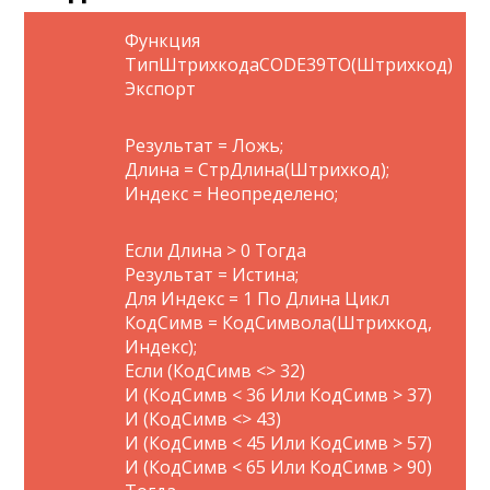
Функция
ТипШтрихкодаCODE39ТО(Штрихкод)
Экспорт
Результат = Ложь;
Длина = СтрДлина(Штрихкод);
Индекс = Неопределено;
Если Длина > 0 Тогда
Результат = Истина;
Для Индекс = 1 По Длина Цикл
КодСимв = КодСимвола(Штрихкод,
Индекс);
Если (КодСимв <> 32)
И (КодСимв < 36 Или КодСимв > 37)
И (КодСимв <> 43)
И (КодСимв < 45 Или КодСимв > 57)
И (КодСимв < 65 Или КодСимв > 90)