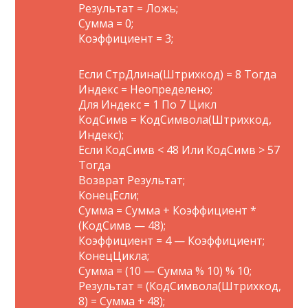
Результат = Ложь;
Сумма = 0;
Коэффициент = 3;
Если СтрДлина(Штрихкод) = 8 Тогда
Индекс = Неопределено;
Для Индекс = 1 По 7 Цикл
КодСимв = КодСимвола(Штрихкод,
Индекс);
Если КодСимв < 48 Или КодСимв > 57
Тогда
Возврат Результат;
КонецЕсли;
Сумма = Сумма + Коэффициент *
(КодСимв — 48);
Коэффициент = 4 — Коэффициент;
КонецЦикла;
Сумма = (10 — Сумма % 10) % 10;
Результат = (КодСимвола(Штрихкод,
8) = Сумма + 48);