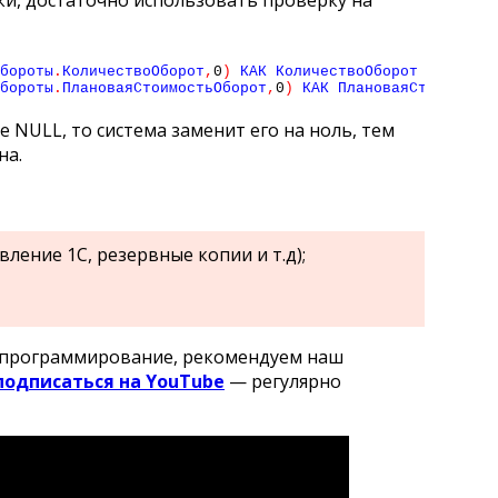
и, достаточно использовать проверку на
бороты
.
КоличествоОборот
,
0
)
 КАК КоличествоОборот

бороты
.
ПлановаяСтоимостьОборот
,
0
)
е NULL, то система заменит его на ноль, тем
на.
вление 1С, резервные копии и т.д);
С программирование, рекомендуем наш
подписаться на YouTube
— регулярно