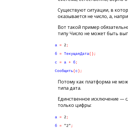
Существуют ситуации, в котор
оказывается не число, а, напр
Вот такой пример обязательн
типу Число не может быть вы
а 
=
2
;
б 
=
 ТекущаяДата
(
)
;
с 
=
 а 
+
 б
;
Сообщить
(
с
)
;
Потому как платформа не може
типа дата.
Единственное исключение — сл
только цифры:
а 
=
2
;
б 
=
"2"
;