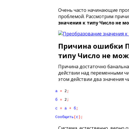
Очень часто начинающие прогр
проблемой. Рассмотрим прич
значения к типу Число не м
Причина ошибки П
типу Число не мо
Причина достаточно банальна
действии над переменными чи
этом действии два значения ч
а 
=
2
;
б 
=
2
;
с 
=
 а 
+
 б
;
Сообщить
(
с
)
;
Система, естественно, верно 