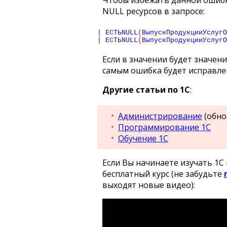
Чтобы избежать данной ошибк
NULL ресурсов в запросе:
| ЕСТЬNULL
(
ВыпускПродукцииУслугО
| ЕСТЬNULL
(
ВыпускПродукцииУслугО
Если в значении будет значени
самым ошибка будет исправле
Другие статьи по 1С
:
Администрирование
(обно
Программирование 1С
Обучение 1С
Если Вы начинаете изучать 1
бесплатный курс (не забудьте
выходят новые видео):