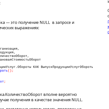
:
ка — это получение NULL в запросе и
ических выражениях:
ганизация,
одукция,
личествоОборот,
ановаяСтоимостьОборот
цииУслуг.Обороты КАК ВыпускПродукцииУслугОбороты"
;
рать
(
)
;
от
;
орка.КоличествоОборот вполне вероятно
учае получения в качестве значения NULL.