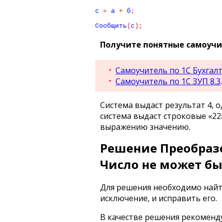
с 
=
 а 
+
 б
;
Сообщить
(
с
)
;
Получите понятные самоучит
Самоучитель по 1С Бухгалт
Самоучитель по 1С ЗУП 8.3
.
Система выдаст результат 4, 
система выдаст строковые «22»
выражению значению.
Решение Преобраз
Число не может б
Для решения необходимо найт
исключение, и исправить его.
В качестве решения рекоменд