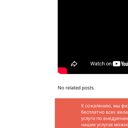
No related posts.
К сожалению, мы фи
бесплатно всех жел
услуги по внедрени
наших услугах можн