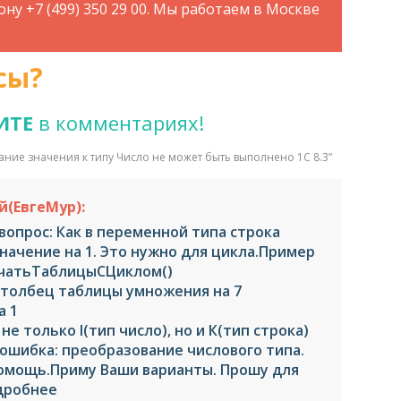
ну +7 (499) 350 29 00. Мы работаем в Москве
сы?
ИТЕ
в комментариях!
ие значения к типу Число не может быть выполнено 1С 8.3
”
й(ЕвгеМур):
опрос: Как в переменной типа строка
начение на 1. Это нужно для цикла.Пример
чатьТаблицыСЦиклом()
столбец таблицы умножения на 7
а 1
не только I(тип число), но и К(тип строка)
 ошибка: преобразование числового типа.
помощь.Приму Ваши варианты. Прошу для
дробнее