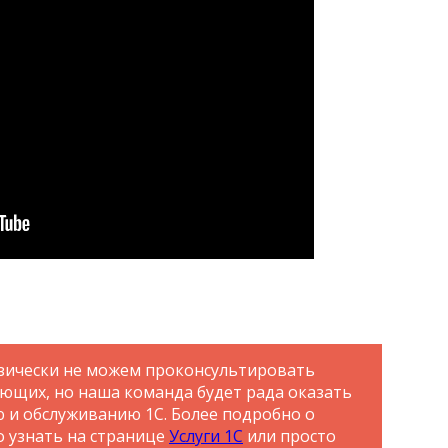
зически не можем проконсультировать
ающих, но наша команда будет рада оказать
ю и обслуживанию 1С. Более подробно о
о узнать на странице
Услуги 1С
или просто