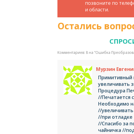
позвоните по телефо
и области.
Остались вопро
СПРОС
Комментариев: 8 на “
Ошибка Преобразован
Мурзин Евгени
Примитивный в
увеличивать з
Процедура Пе
//Печатается 
Необходимо н
//увеличивать 
//при отладке
//Спасибо за 
чайничка //по