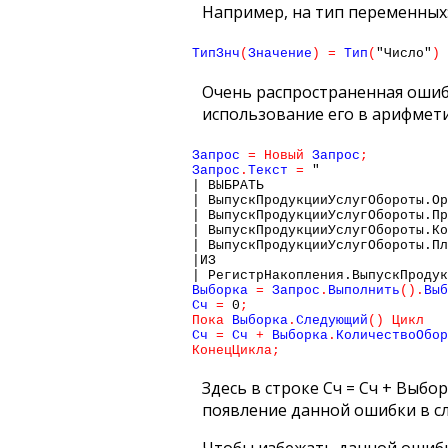
Например, на тип переменных
ТипЗнч
(
Значение
)
=
 Тип
(
"Число"
)
Очень распространенная ошиб
использование его в арифмет
Запрос 
=
Новый
 Запрос
;
Запрос
.
Текст 
=
"
| ВЫБРАТЬ
| ВыпускПродукцииУслугОбороты.Ор
| ВыпускПродукцииУслугОбороты.Пр
| ВыпускПродукцииУслугОбороты.Ко
| ВыпускПродукцииУслугОбороты.Пл
|ИЗ
| РегистрНакопления.ВыпускПродук
Выборка 
=
 Запрос
.
Выполнить
(
)
.
Выб
Сч 
=
0
;
Пока
 Выборка
.
Следующий
(
)
Цикл
Сч 
=
 Сч 
+
 Выборка
.
КоличествоОбор
КонецЦикла
;
Здесь в строке Сч = Сч + Выб
появление данной ошибки в сл