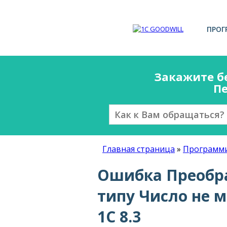
ПРОГ
Закажите б
Пе
Главная страница
»
Программи
Ошибка Преобра
типу Число не 
1С 8.3