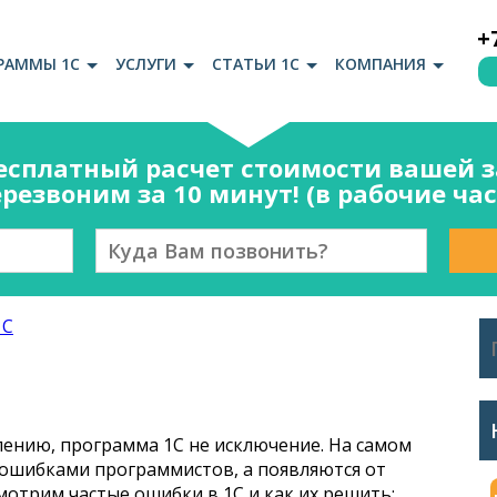
+
РАММЫ 1С
УСЛУГИ
СТАТЬИ 1С
КОМПАНИЯ
есплатный расчет стоимости вашей за
резвоним за 10 минут! (в рабочие ча
1С
лению, программа 1С не исключение. На самом
 ошибками программистов, а появляются от
мотрим частые ошибки в 1С и как их решить: