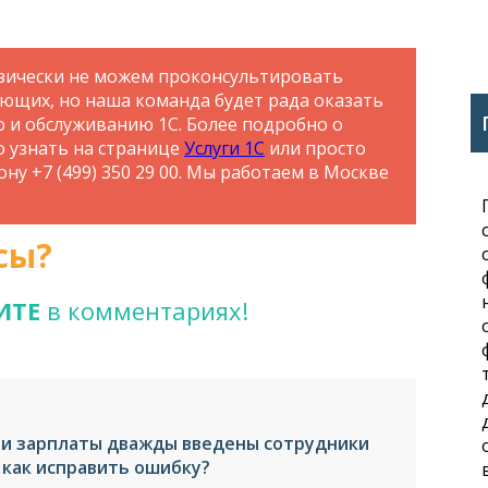
зически не можем проконсультировать
ающих, но наша команда будет рада оказать
ю и обслуживанию 1С. Более подробно о
о узнать на странице
Услуги 1С
или просто
ну +7 (499) 350 29 00. Мы работаем в Москве
сы?
ИТЕ
в комментариях!
ии зарплаты дважды введены сотрудники
 как исправить ошибку?