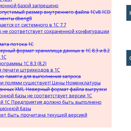
ционной базой запрещено
пустимый размер внутреннего файла 1Cv8.1CD
ненты dbeng8
ется от системного в 1С 7.7
 не соответствует сохраненной конфигурации
ата потока 1С
ерный формат хранилища данных в 1С 8.3 и 8.2
 1С
граммы 1С 8.3 (8.2)
 печати штрихкодов в 1С
о памяти для выполнения запроса
ми полями существует! Цены Номенклатуры
анных XML Неверный формат файла выгрузки
нной базы не соответствует версии 1С
ей 1С Предприятия должно быть выполнено
ционной базы
жет быть прочитана текущей версией