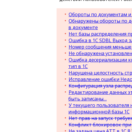
Обороты по документам и 
Обнаружены обороты по де
в документе
Нет базы распределения п
Ошибка в 1С SDBL Выход з
Номер сообщения меньше 
Не обнаружена установлен
Ошибка десериализации к
тип в 1С
Нарушена целостность стр
Исправление ошибки Недо
Конфигурация узла распре
Редактирование данных эт
быть записаны…
У текущего пользователя н
информационной базы 1С
Нет прав на запуск требуем
Конфликт блокировок при в
Не задана цена АТТ в 1С 8.2