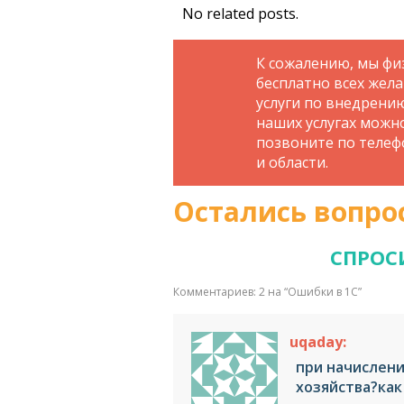
No related posts.
К сожалению, мы фи
бесплатно всех жел
услуги по внедрени
наших услугах можн
позвоните по телефо
и области.
Остались вопро
СПРОС
Комментариев: 2 на “
Ошибки в 1С
”
uqaday:
при начислен
хозяйства?как