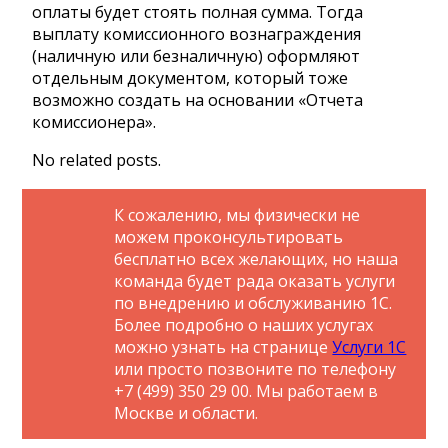
оплаты будет стоять полная сумма. Тогда
выплату комиссионного вознаграждения
(наличную или безналичную) оформляют
отдельным документом, который тоже
возможно создать на основании «Отчета
комиссионера».
No related posts.
К сожалению, мы физически не
можем проконсультировать
бесплатно всех желающих, но наша
команда будет рада оказать услуги
по внедрению и обслуживанию 1С.
Более подробно о наших услугах
можно узнать на странице
Услуги 1С
или просто позвоните по телефону
+7 (499) 350 29 00. Мы работаем в
Москве и области.