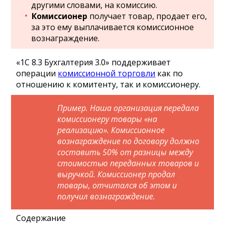
другими словами, на комиссию.
Комиссионер
получает товар, продает его,
за это ему выплачивается комиссионное
вознаграждение.
«1С 8.3 Бухгалтерия 3.0» поддерживает
операции
комиссионной торговли
как по
отношению к комитенту, так и комиссионеру.
Пример. Наша организация передала
комиссионеру товары «на
реализацию». Комиссионное
вознаграждение по договору должно
составить 50% от разницы между
стоимостью переданных товаров и
выручкой. Комиссионер продал
товары, отчитался об этом и
получил вознаграждение.
Содержание