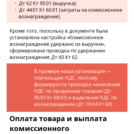
Дт 62 Кт 90.01 (выручка);
Дт 44.01 Кт 60.01 (затраты на комиссионное
вознаграждение).
Кроме того, поскольку в документе была
установлена настройка «Комиссионное
вознаграждение удержано из выручки»,
сформирована проводка по удержанию
вознаграждения: Дт 60 Кт 62.
В примере наша организация —
плательщик НДС, поэтому
формируются проводки начисления
НДС по проданным товарам (Дт
90.03 Кт 68.02) и выделения НДС по
вознаграждению (Дт 19.04 Кт 60).
Оплата товара и выплата
комиссионного