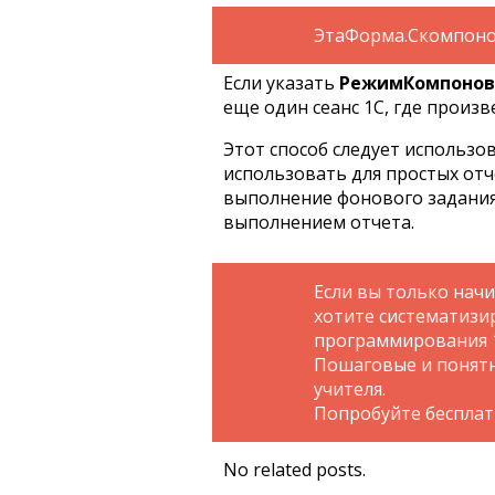
ЭтаФорма.Скомпоно
Если указать
РежимКомпонов
еще один сеанс 1С, где произв
Этот способ следует использов
использовать для простых отч
выполнение фонового задания
выполнением отчета.
Если вы только нач
хотите систематизи
программирования 
Пошаговые и понятн
учителя.
Попробуйте беспла
No related posts.