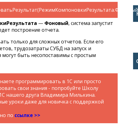
ватьРезультат(РежимКомпоновкиРезультата.Фоновый)
киРезультата
—
Фоновый
, система запустит
едет построение отчета.
ать только для сложных отчетов. Если его
етов, трудозатраты СУБД на запуск и
 могут быть несопоставимы с простым
инаете программировать в 1С или просто
ровать свои знания - попробуйте Школу
1С нашего друга Владимира Милькина.
ые уроки даже для новичка с поддержкой
тно по
ссылке >>