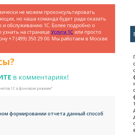
зически не можем проконсультировать
ающих, но наша команда будет рада оказать
ю и обслуживанию 1С. Более подробно о
о узнать на странице
Услуги 1С
или просто
ну +7 (499) 350 29 00. Мы работаем в Москве
сы?
ИТЕ
в комментариях!
четов 1С в фоновом режиме
”
ном формировании отчета данный способ