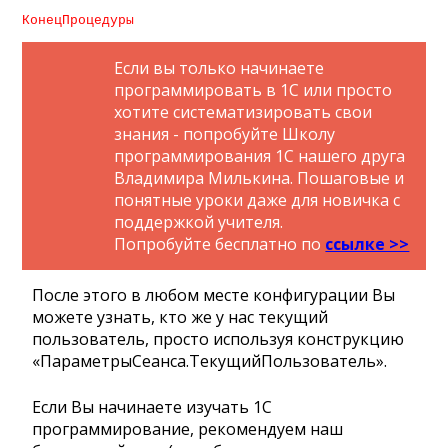
КонецПроцедуры
Если вы только начинаете
программировать в 1С или просто
хотите систематизировать свои
знания - попробуйте Школу
программирования 1С нашего друга
Владимира Милькина. Пошаговые и
понятные уроки даже для новичка с
поддержкой учителя.
Попробуйте бесплатно по
ссылке >>
После этого в любом месте конфигурации Вы
можете узнать, кто же у нас текущий
пользователь, просто используя конструкцию
«ПараметрыСеанса.ТекущийПользователь».
Если Вы начинаете изучать 1С
программирование, рекомендуем наш