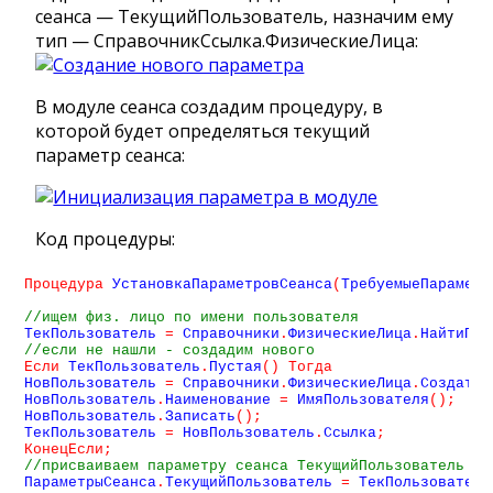
сеанса — ТекущийПользователь, назначим ему
тип — СправочникСсылка.ФизическиеЛица:
В модуле сеанса создадим процедуру, в
которой будет определяться текущий
параметр сеанса:
Код процедуры:
Процедура
 УстановкаПараметровСеанса
(
ТребуемыеПараметр
//ищем физ. лицо по имени пользователя
ТекПользователь 
=
 Справочники
.
ФизическиеЛица
.
НайтиПоН
//если не нашли - создадим нового
Если
 ТекПользователь
.
Пустая
(
)
Тогда
НовПользователь 
=
 Справочники
.
ФизическиеЛица
.
СоздатьЭ
НовПользователь
.
Наименование 
=
 ИмяПользователя
(
)
;
НовПользователь
.
Записать
(
)
;
ТекПользователь 
=
 НовПользователь
.
Ссылка
;
КонецЕсли
;
//присваиваем параметру сеанса ТекущийПользователь сс
ПараметрыСеанса
.
ТекущийПользователь 
=
 ТекПользователь