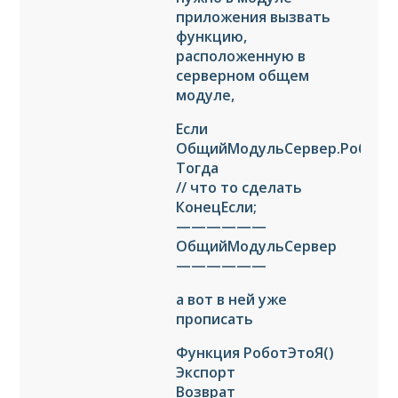
приложения вызвать
функцию,
расположенную в
серверном общем
модуле,
Если
ОбщийМодульСервер.РоботЭт
Тогда
// что то сделать
КонецЕсли;
——————
ОбщийМодульСервер
——————
а вот в ней уже
прописать
Функция РоботЭтоЯ()
Экспорт
Возврат