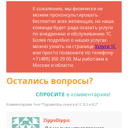
К сожалению, мы физически не
можем проконсультировать
бесплатно всех желающих, но наша
команда будет рада оказать услуги
по внедрению и обслуживанию 1С.
Более подробно о наших услугах
можно узнать на странице
Услуги 1С
или просто позвоните по телефону
+7 (499) 350 29 00. Мы работаем в
Москве и области.
Остались вопросы?
СПРОСИТЕ
в комментариях!
Комментариев: 9 на “
Параметры сеанса в 1С 8.3 и 8.2
”
ZippoDippo: