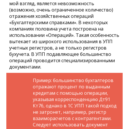
мой взгляд, является невозможность
(возможно, очень ограниченное количество)
отражения хозяйственных операций
«Бухгалтерскими справками». В некоторых
компаниях половина учета построена на
использовании «Операций». Такая особенность
вытекает из широкого использования в УПП
учетных регистров, а не только регистров
бухучета. В УПП подавляющее большинство
операций проводится специализированными
документами.
Пример: большинство бухгалтеров
отражают процент по выданным
кредитам с помощью операции,
указывая корреспонденцию Дт91
Кт76, однако в 1С УПП такой подход
не затронет, например, регистр
взаиморасчетов с контрагентами.
Следует использовать документ