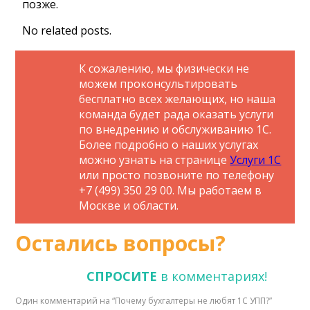
позже.
No related posts.
К сожалению, мы физически не
можем проконсультировать
бесплатно всех желающих, но наша
команда будет рада оказать услуги
по внедрению и обслуживанию 1С.
Более подробно о наших услугах
можно узнать на странице
Услуги 1С
или просто позвоните по телефону
+7 (499) 350 29 00. Мы работаем в
Москве и области.
Остались вопросы?
СПРОСИТЕ
в комментариях!
Один комментарий на “
Почему бухгалтеры не любят 1С УПП?
”