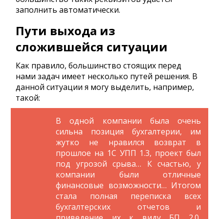
заполнить автоматически.
Пути выхода из
сложившейся ситуации
Как правило, большинство стоящих перед
нами задач имеет несколько путей решения. В
данной ситуации я могу выделить, например,
такой:
В одной компании была очень
сильна позиция бухгалтерии, им
жутко не нравился возврат в
прошлое на 1С УПП 1.3, проект был
под угрозой срыва… К счастью, у
компании были отличные
финансовые возможности… Итогом
стала полная переписка всех
бухгалтерских отчетов и
приведение их к виду БП 2.0,