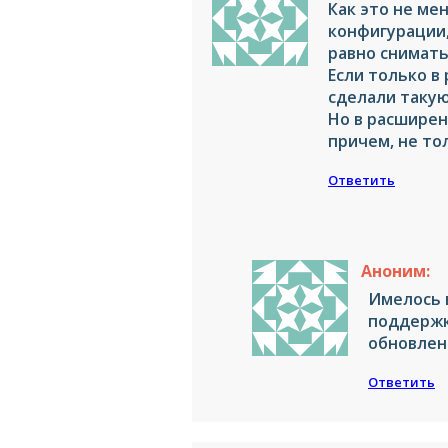
Как это не ме
конфигурации,
равно снимать
Если только в
сделали таку
Но в расширен
причем, не тол
Ответить
Аноним:
Имелось 
поддержк
обновлен
Ответить