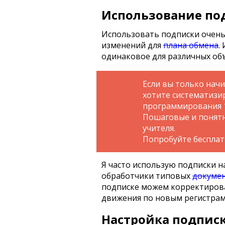
Использование под
Использовать подписки очень
изменений для
плана обмена
.
одинаковое для различных об
Если вы только нач
хотите систематизи
программирования 
Пошаговые и понятн
учителя.
Попробуйте беспла
Я часто использую подписки на
обработчики типовых
докуме
подписке можем корректиров
движения по новым регистрам
Настройка подписк