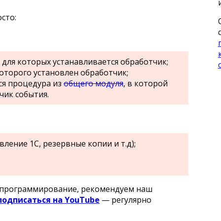
сто:
для которых устанавливается обработчик;
оторого установлен обработчик;
ся процедура из
общего модуля
, в которой
чик события.
вление 1С, резервные копии и т.д);
С программирование, рекомендуем наш
подписаться на YouTube
— регулярно