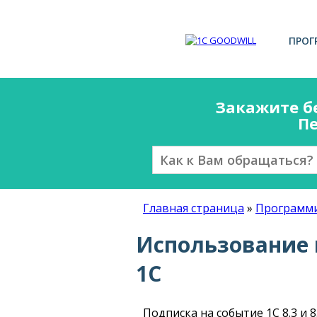
ПРОГ
Закажите б
Пе
Главная страница
»
Программи
Использование 
1С
Подписка на событие 1С 8.3 и