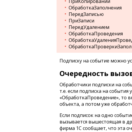
ПриКопировании
ОбработкаЗаполнения
ПередЗаписью
ПриЗаписи
ПередУдалением
ОбработкаПроведения
ОбработкаУдаленияПрове
ОбработкаПроверкиЗапол
Подписку на событие можно у
Очередность вызов
Обработчики подписки на соб
т.е. если подписка на события
«ОбработкаПроведение», то в
объекта, а потом уже обработ
Если подписок на одно событие
вызывается вышестоящая в дре
фирма 1С сообщает, что эта о