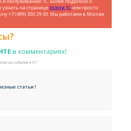
ю и обслуживанию 1С. Более подробно о
о узнать на странице
Услуги 1С
или просто
ну +7 (499) 350 29 00. Мы работаем в Москве
сы?
ИТЕ
в комментариях!
ски на событие в 1С
”
лезные статьи !