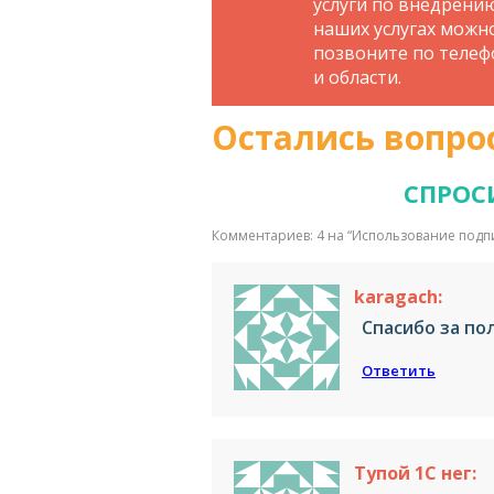
услуги по внедрени
наших услугах можн
позвоните по телефо
и области.
Остались вопро
СПРОС
Комментариев: 4 на “
Использование подпи
karagach:
Спасибо за по
Ответить
Тупой 1С нег: