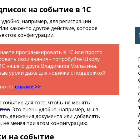
писок на событие в 1С
 удобно, например, для регистрации
 Или какое-то другое действие, которое
ъектов конфигурации.
инаете программировать в 1С или просто
ровать свои знания - попробуйте Школу
1С нашего друга Владимира Милькина.
ые уроки даже для новичка с поддержкой
тно по
ссылке >>
 событие для того, чтобы не менять
нтов
. Это очень удобно, например, мы в
ать движения документа или добавлять
, не меняя при этом конфигурацию.
и на событие