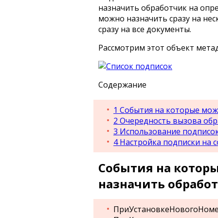
назначить обработчик на опр
можно назначить сразу на не
сразу на все документы.
Рассмотрим этот объект мета
Содержание
1
События на которые мож
2
Очередность вызова обра
3
Использование подписок 
4
Настройка подписки на 
События на котор
назначить обрабо
ПриУстановкеНовогоНом