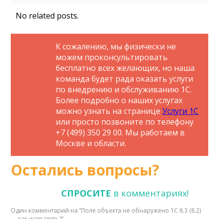
No related posts.
К сожалению, мы физически не
можем проконсультировать
бесплатно всех желающих, но наша
команда будет рада оказать услуги
по внедрению и обслуживанию 1С.
Более подробно о наших услугах
можно узнать на странице
Услуги 1С
или просто позвоните по телефону
+7 (499) 350 29 00. Мы работаем в
Москве и области.
Остались вопросы?
СПРОСИТЕ
в комментариях!
Один комментарий на “
Поле объекта не обнаружено 1С 8.3 (8.2)
— как исправить?
”