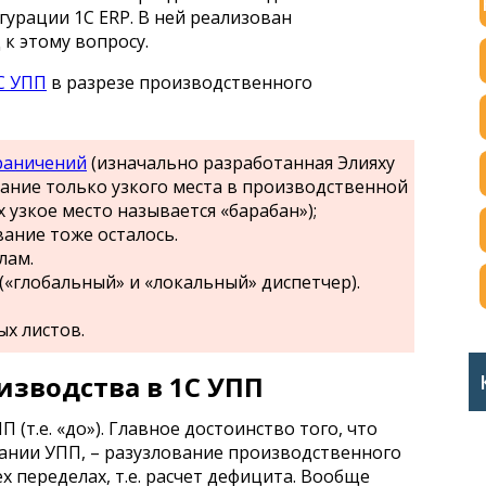
урации 1С ERP. В ней реализован
к этому вопросу.
С УПП
в разрезе производственного
раничений
(изначально разработанная Элияху
вание только узкого места в производственной
 узкое место называется «барабан»);
ание тоже осталось.
лам.
(«глобальный» и «локальный» диспетчер).
х листов.
зводства в 1С УПП
(т.е. «до»). Главное достоинство того, что
ании УПП, – разузлование производственного
ех переделах, т.е. расчет дефицита. Вообще