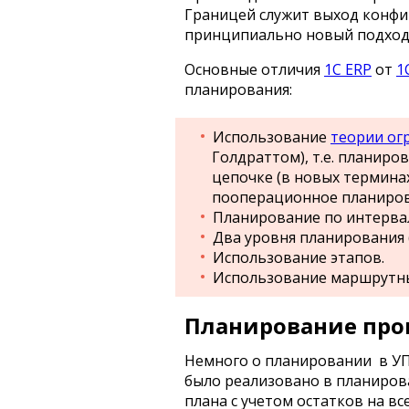
Границей служит выход конфиг
принципиально новый подход 
Основные отличия
1С ERP
от
1
планирования:
Использование
теории ог
Голдраттом), т.е. планиро
цепочке (в новых терминах
пооперационное планиров
Планирование по интерва
Два уровня планирования 
Использование этапов.
Использование маршрутны
Планирование прои
Немного о планировании в УПП 
было реализовано в планиров
плана с учетом остатков на вс