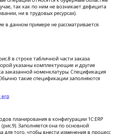
ные операции относятся к буферным областям
учае, так как по ним не возникает дефицита
овании, ни в трудовых ресурсах).
 в данном примере не рассматривается.
рис.8 в строке табличной части заказа
торой указаны комплектующие и другие
ска заказанной номенклатуры. Спецификация
. Обычно такие спецификации заполняются
одов планирования в конфигурации 1С:ERP
(рис.9). Заполняется она по основной
 для того, чтобы внести изменения в процесс