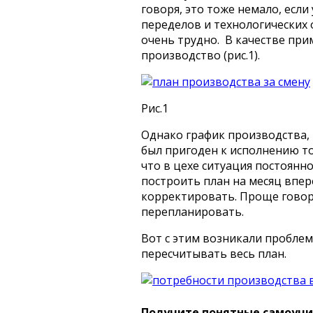
говоря, это тоже немало, есл
переделов и технологических
очень трудно. В качестве при
производство (рис.1).
Рис.1
Однако график производства,
был пригоден к исполнению то
что в цехе ситуация постоянн
построить план на месяц впер
корректировать. Проще говоря
перепланировать.
Вот с этим возникали проблем
пересчитывать весь план.
Получите понятные самоучит