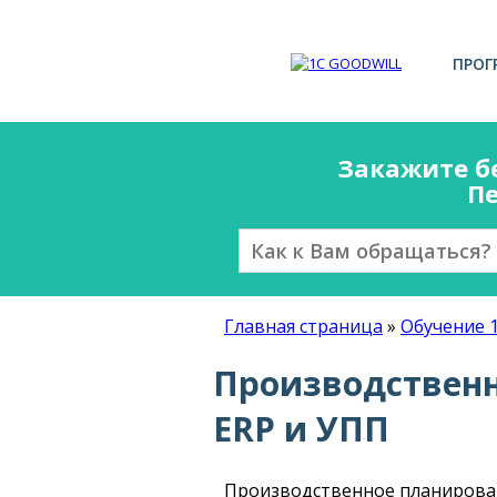
ПРОГ
Закажите б
Пе
Главная страница
»
Обучение 
Производственн
ERP и УПП
Производственное планировани