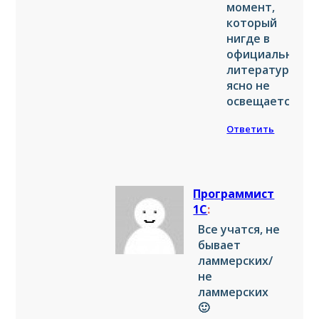
момент,
который
нигде в
официальной
литературе
ясно не
освещается.
Ответить
Программист
1С
:
Все учатся, не
бывает
ламмерских/
не
ламмерских
🙂