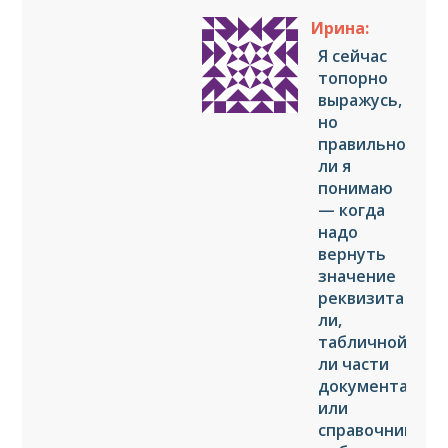
Ирина:
Я сейчас
топорно
выражусь,
но
правильно
ли я
понимаю
— когда
надо
вернуть
значение
реквизита
ли,
табличной
ли части
документа
или
справочника,