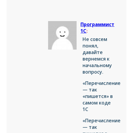
Программист
1С
:
Не совсем
понял,
давайте
вернемся к
начальному
вопросу.
«ПеречислениеСсыл
— так
«пишется» в
самом коде
1С
«Перечисление.Тип
— так