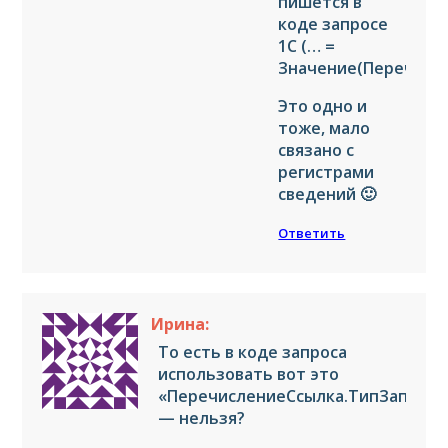
пишется в
коде запросе
1С (… =
Значение(Перечисл
Это одно и
тоже, мало
связано с
регистрами
сведений 🙂
Ответить
Ирина:
То есть в коде запроса
использовать вот это
«ПеречислениеСсылка.ТипЗаписи
— нельзя?