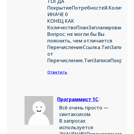
ТОГДА
ПокрытиеПотребностей.Количест
ИНАЧЕ 0
КОНЕЦ КАК
КоличествоПланЗапланировано
Вопрос: не могли бы Вы
пояснить, чем отличается
ПеречислениеСсылка.ТипЗаписиП
от
Перечисление.ТипЗаписиПокрыти
Ответить
Программист 1С
:
Всё очень просто —
синтаксисом.
В запросах
используется