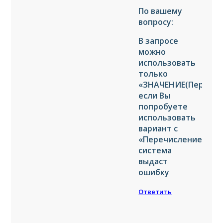
По вашему
вопросу:
В запросе
можно
использовать
только
«ЗНАЧЕНИЕ(Перечис
если Вы
попробуете
использовать
вариант с
«ПеречислениеСсыл
система
выдаст
ошибку
Ответить