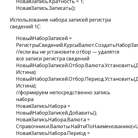
НоваяЗапись.Кратность = 1;
НоваяЗапись.Записать();
Использование набора записей регистра
сведений 1С:
НовыйНаборЗаписей =
РегистрыСведений.КурсыВалют.СоздатьНаборЗап
//если вы не установите отбор — удалятся
все записи регистра сведений
НовыйНаборЗаписей.Отбор.Валюта.Установить(Д
Истина);
НовыйНаборЗаписей.Отбор.Период.Установить(Да
Истина);
//формируем непосредственно запись
набора
НоваяЗаписьНабора =
НовыйНаборЗаписей.Добавить();
НоваяЗаписьНабора.Валюта =
Справочники.Валюты.НайтиПоНаименованию(«U
НоваяЗаписьНабора.Период =