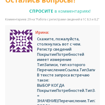
СПРОСИТЕ
в комментариях!
Комментариев: 29 на “
Работа с регистрами сведений в 1С 8.3 и 8.2
”
Ирина:
Скажите, пожалуйста,
столкнулась вот с чем.
Регистр сведений
ПокрытиеПотребностей
имеет измерение
ТипЗаписи, тип которого
ПеречислениеСсылка.ТипЗаписиПо
В тексте запроса встречаю
такое:
ВЫБОР КОГДА
ПокрытиеПотребностей.ТипЗапис
=
ЗНАЧЕНИЕ(Перечисление.ТипЗапи