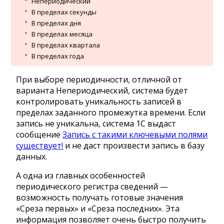
Непериодический
В пределах секунды
В пределах дня
В пределах месяца
В пределах квартала
В пределах года
При выборе периодичности, отличной от
варианта Непериодический, система будет
контролировать уникальность записей в
пределах заданного промежутка времени. Если
запись не уникальна, система 1C выдаст
сообщение
Запись с такими ключевыми полями
существует!
и не даст произвести запись в базу
данных.
А одна из главных особенностей
периодического регистра сведений —
возможность получать готовые значения
«Среза первых» и «Среза последних». Эта
информация позволяет очень быстро получить