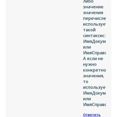
либо
значение
значения
перечисления,
используется
такой
синтаксис:
ИмяДокумента
или
ИмяСправочник
А если не
нужно
конкретного
значения,
то
используется
ИмяДокументаС
или
ИмяСправочник
Ответить