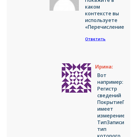
Покажите в
каком
контексте вы
используете
«ПеречислениеСсыл
Ответить
Ирина:
Вот
например:
Регистр
сведений
ПокрытиеПотр
имеет
измерение
ТипЗаписи,
тип
которого