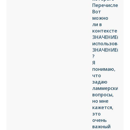
ПеречислениеС
Вот
можно
ли в
контексте
ЗНАЧЕНИЕ(Пере
использовать
ЗНАЧЕНИЕ(Пере
?
Я
понимаю,
что
задаю
ламмерские
вопросы,
но мне
кажется,
это
очень
важный