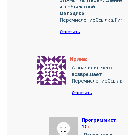
ЗНАЧЕНИЕ(Перечисление.ТипЗ
а в объектной
методике
ПеречислениеСсылка.ТипЗап
Ответить
Ирина:
А значение чего
возвращает
ПеречислениеСсылка.Ти
Ответить
Программист
1С
: