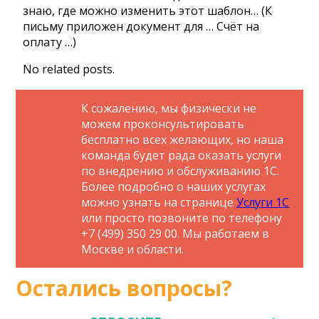
знаю, где можно изменить этот шаблон… (К
письму приложен документ для … Счёт на
оплату …)
No related posts.
К сожалению, мы физически не
можем проконсультировать
бесплатно всех желающих, но наша
команда будет рада оказать услуги
по внедрению и обслуживанию 1С.
Более подробно о наших услугах
можно узнать на странице
Услуги 1С
или просто позвоните по телефону
+7 (499) 350 29 00. Мы работаем в
Москве и области.
Остались вопросы?