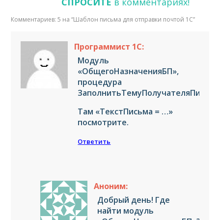
СПРОСИТЕ
в комментариях!
Комментариев: 5 на “
Шаблон письма для отправки почтой 1С
”
Программист 1С:
Модуль
«ОбщегоНазначенияБП»,
процедура
ЗаполнитьТемуПолучателяПисьма(
Там «ТекстПисьма = …»
посмотрите.
Ответить
Аноним:
Добрый день! Где
найти модуль