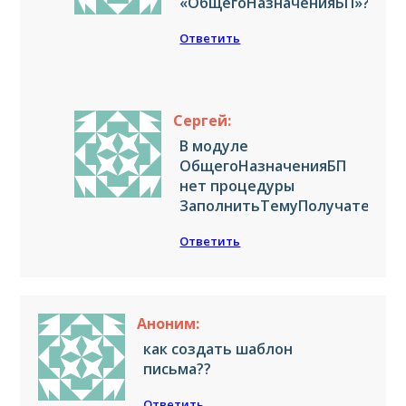
«ОбщегоНазначенияБП»?
Ответить
Сергей:
В модуле
ОбщегоНазначенияБП
нет процедуры
ЗаполнитьТемуПолучателяПи
Ответить
Аноним:
как создать шаблон
письма??
Ответить