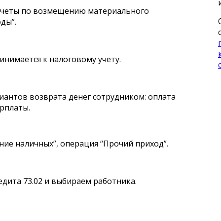
асчеты по возмещению материального
оды”.
нимается к налоговому учету.
иантов возврата денег сотрудником: оплата
арплаты.
ие наличных”, операция “Прочий приход”.
едита 73.02 и выбираем работника.