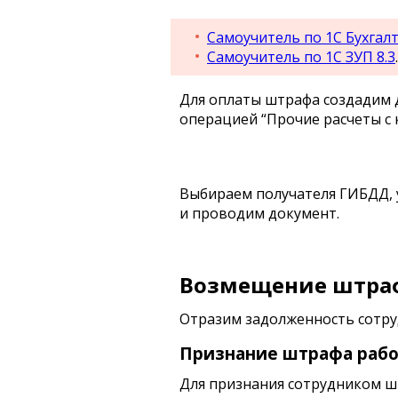
Самоучитель по 1С Бухгалт
Самоучитель по 1С ЗУП 8.3
.
Для оплаты штрафа создадим д
операцией “Прочие расчеты с 
Выбираем получателя ГИБДД, у
и проводим документ.
Возмещение штра
Отразим задолженность сотруд
Признание штрафа раб
Для признания сотрудником ш