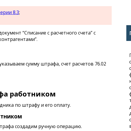
ерии 8.3
;
окумент “Списание с расчетного счета” с
контрагентами”.
казываем сумму штрафа, счет расчетов 76.02
фа работником
ника по штрафу и его оплату.
отником
трафа создадим ручную операцию.