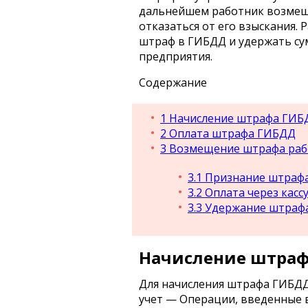
дальнейшем работник возмещ
отказаться от его взыскания.
штраф в ГИБДД и удержать сум
предприятия.
Содержание
1
Начисление штрафа ГИБ
2
Оплата штрафа ГИБДД
3
Возмещение штрафа ра
3.1
Признание штраф
3.2
Оплата через касс
3.3
Удержание штрафа
Начисление штра
Для начисления штрафа ГИБДД
учет — Операции, введенные 