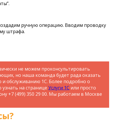
ты”.
создадим ручную операцию. Вводим проводку
мму штрафа.
зически не можем проконсультировать
ающих, но наша команда будет рада оказать
ю и обслуживанию 1С. Более подробно о
о узнать на странице
Услуги 1С
или просто
ну +7 (499) 350 29 00. Мы работаем в Москве
сы?