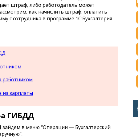
ает штраф, либо работодатель может
 Рассмотрим, как начислить штраф, оплатить
му с сотрудника в программе 1С:Бухгалтерия
ДД
ботником
а работником
у
 из зарплаты
фа ГИБДД
 зайдем в меню “Операции — Бухгалтерский
вручную”.