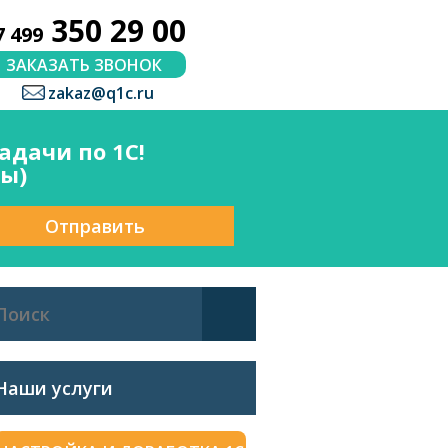
350 29 00
7 499
ЗАКАЗАТЬ ЗВОНОК
zakaz@q1c.ru
дачи по 1С!
сы)
Отправить
Наши услуги