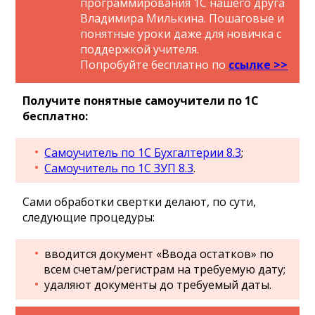
программирования 1С нашего друга
Владимира Милькина. Пошаговые и
понятные уроки даже для новичка с
поддержкой учителя.
Попробуйте бесплатно по
ссылке >>
Получите понятные самоучители по 1С
бесплатно:
Самоучитель по 1С Бухгалтерии 8.3
;
Самоучитель по 1С ЗУП 8.3
.
Сами обработки свертки делают, по сути,
следующие процедуры:
вводится документ «Ввода остатков» по
всем счетам/регистрам на требуемую дату;
удаляют документы до требуемый даты.