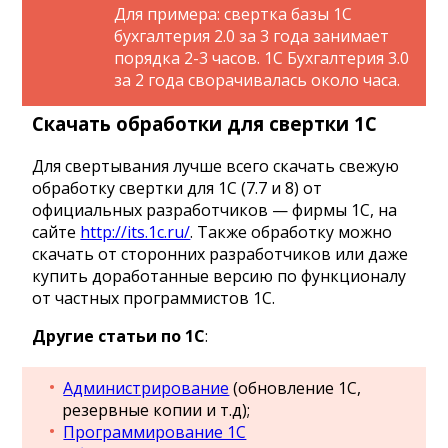
Для примера: свертка базы 1С
бухгалтерия 2.0 за 3 года занимает
порядка 2-3 часов. 1С Бухгалтерия 3.0
за 2 года сворачивалась около часа.
Скачать обработки для свертки 1С
Для свертывания лучше всего скачать свежую
обработку свертки для 1С (7.7 и 8) от
официальных разработчиков — фирмы 1С, на
сайте
http://its.1c.ru/
. Также обработку можно
скачать от сторонних разработчиков или даже
купить доработанные версию по функционалу
от частных программистов 1С.
Другие статьи по 1С
:
Администрирование
(обновление 1С,
резервные копии и т.д);
Программирование 1С