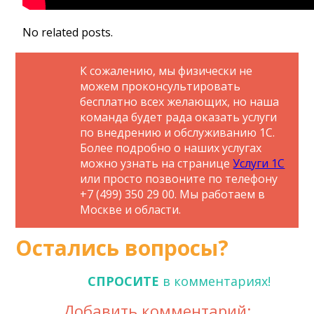
No related posts.
К сожалению, мы физически не
можем проконсультировать
бесплатно всех желающих, но наша
команда будет рада оказать услуги
по внедрению и обслуживанию 1С.
Более подробно о наших услугах
можно узнать на странице
Услуги 1С
или просто позвоните по телефону
+7 (499) 350 29 00. Мы работаем в
Москве и области.
Остались вопросы?
СПРОСИТЕ
в комментариях!
Добавить комментарий: