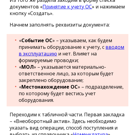
Из того же раздела заходим в форму списка
документов «
Принятие к учету ОС
» и нажимаем
кнопку «Создать».
Начнем заполнять реквизиты документа:
«
Событие ОС
» – указываем, как будем
принимать оборудование к учету, с
вводом
в эксплуатацию
и нет. Влияет на
формируемые проводки;
«
МОЛ
» – указывается материально-
ответственное лицо, за которым будет
закреплено оборудование;
«
Местонахождение ОС
» – подразделение,
по которому будет вестись учет
оборудования.
Переходим к табличной части. Первая закладка
– «Внеоборотный актив». Здесь необходимо
указать вид операции, способ поступления и
выбрать из справочника «
Номенклатура
»