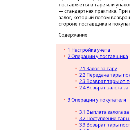
поставляется в таре или упак
— стандартная практика. При 
залог, который потом возвращ
стороне поставщика и покупат
Содержание
1
Настройка учета
2
Операции у поставщика
2.1
Залог за тару
2.2
Передача тары по
2.3
Возврат тары от п
2.4
Возврат залога за 
3
Операции у покупателя
3.1
Выплата залога за
3.2
Поступление тары
3.3
Возврат тары пос