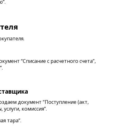
ю”.
ателя
окупателя.
кумент “Списание с расчетного счета”,
”.
оставщика
создаем документ “Поступление (акт,
 услуги, комиссия”.
ая тара”.