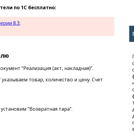
ели по 1С бесплатно:
ерии 8.3
;
елю
кумент “Реализация (акт, накладная)”.
 указываем товар, количество и цену. Счет
установим “Возвратная тара”.