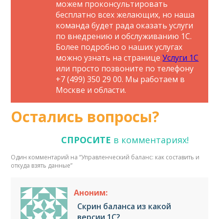
можем проконсультировать
бесплатно всех желающих, но наша
команда будет рада оказать услуги
по внедрению и обслуживанию 1С.
Более подробно о наших услугах
можно узнать на странице
Услуги 1С
или просто позвоните по телефону
+7 (499) 350 29 00. Мы работаем в
Москве и области.
Остались вопросы?
СПРОСИТЕ
в комментариях!
Один комментарий на “
Управленческий баланс: как составить и
откуда взять данные
”
Аноним:
Скрин баланса из какой
версии 1С?