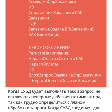
СсылкаНаСпрЗаказчики
ИЗ
Справочник.Заказчики КАК
Заказчики
ГДЕ
Заказчики.Ссылка В(&Заказчики))
КАК ВложЗапрос
ЛЕВОЕ СОЕДИНЕНИЕ
РегистрНакопления.
НераспОплаты.Остатки КАК
НераспОплаты
ПО
ВложЗапрос.СсылкаНаСпрЗаказчики
= НераспОплатыОстатки.Заказчик
Когда СУБД будет выполнять такой запрос, не
исключены неверные действия оптимизатора,
так как трудно определиться с планом
обработки запроса. Когда СУБД соединяет две