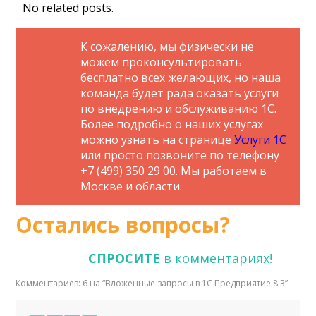
No related posts.
К сожалению, мы физически не
можем проконсультировать
бесплатно всех желающих, но наша
команда будет рада оказать услуги
по внедрению и обслуживанию 1С.
Более подробно о наших услугах
можно узнать на странице
Услуги 1С
или просто позвоните по телефону
+7 (499) 350 29 00. Мы работаем в
Москве и области.
Остались вопросы?
СПРОСИТЕ
в комментариях!
Комментариев: 6 на “
Вложенные запросы в 1С Предприятие 8.3
”