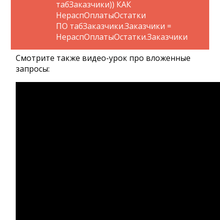
табЗаказчики)) КАК
НераспОплатыОстатки
ПО табЗаказчики.Заказчики =
НераспОплатыОстатки.Заказчики
Смотрите также видео-урок про вложенные
запросы: