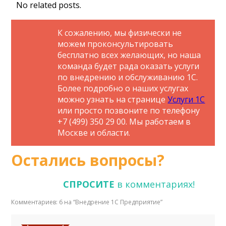
No related posts.
К сожалению, мы физически не
можем проконсультировать
бесплатно всех желающих, но наша
команда будет рада оказать услуги
по внедрению и обслуживанию 1С.
Более подробно о наших услугах
можно узнать на странице
Услуги 1С
или просто позвоните по телефону
+7 (499) 350 29 00. Мы работаем в
Москве и области.
Остались вопросы?
СПРОСИТЕ
в комментариях!
Комментариев: 6 на “
Внедрение 1С Предприятие
”